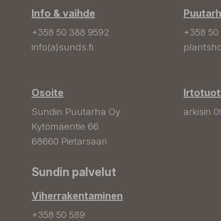
Info & vaihde
Puutar
+358 50 388 9592
+358 50
info(a)sunds.fi
plantsho
Osoite
Irtotuo
Sundin Puutarha Oy
arkisin 0
Kytömäentie 66
68660 Pietarsaari
Sundin palvelut
Viherrakentaminen
+358 50 589