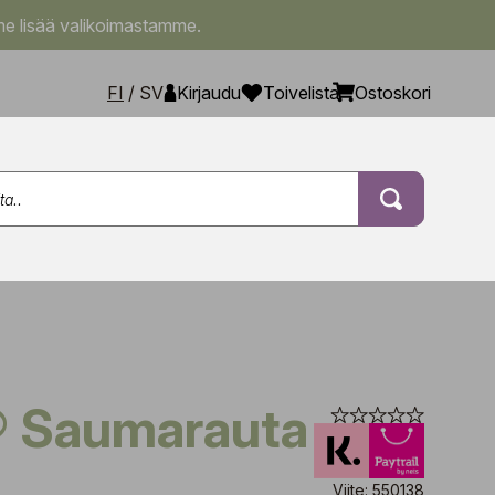
e lisää valikoimastamme.
FI
/
SV
Kirjaudu
Toivelista
Ostoskori
® Saumarauta
Viite: 550138