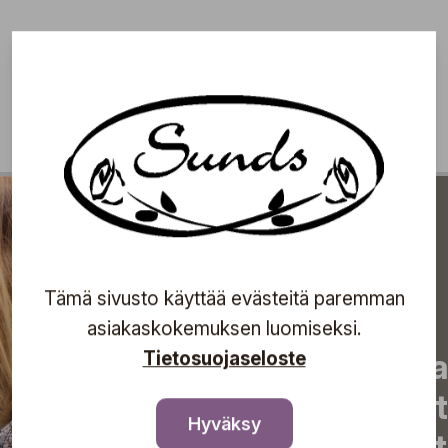
Tämä sivusto käyttää evästeitä paremman
asiakaskokemuksen luomiseksi.
Tilaa uutiskirjeemme j
Tietosuojaseloste
uutiset, eksklusiiviset 
Hyväksy
inspiroivat vinkit sekä 