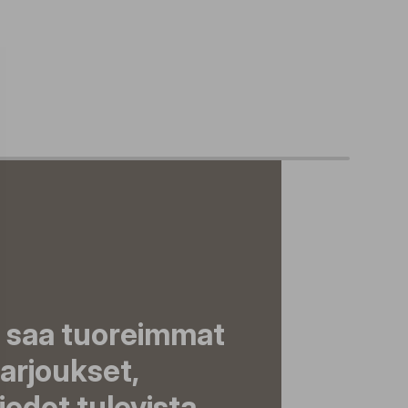
a saa tuoreimmat
tarjoukset,
tiedot tulevista