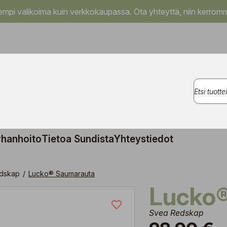
pi valikoima kuin verkkokaupassa. Ota yhteyttä, niin kerromm
rhanhoito
Tietoa Sundista
Yhteystiedot
edskap
/
Lucko® Saumarauta
Lucko
Svea Redskap