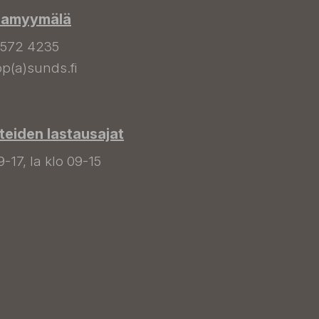
hamyymälä
 572 4235
p(a)sunds.fi
tteiden lastausajat
9-17, la klo 09-15