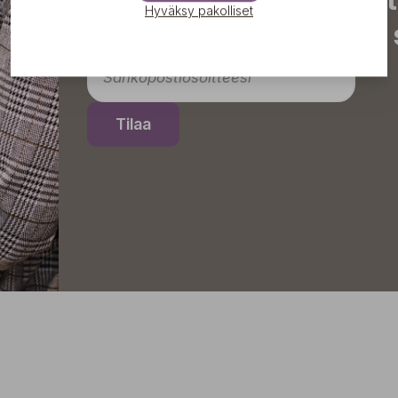
Hyväksy pakolliset
tapahtumista suoraan s
Tilaa