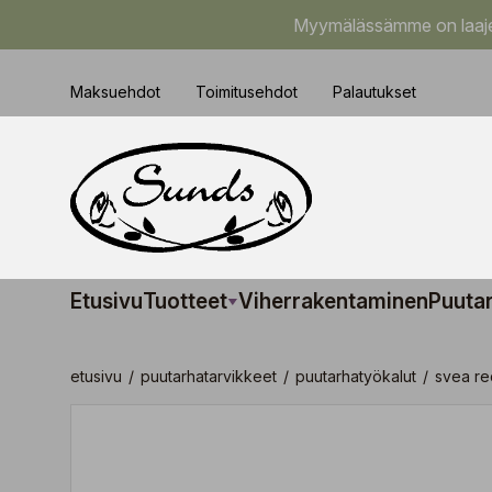
Myymälässämme on laajem
Maksuehdot
Toimitusehdot
Palautukset
Etusivu
Tuotteet
Viherrakentaminen
Puuta
etusivu
/
puutarhatarvikkeet
/
puutarhatyökalut
/
svea r