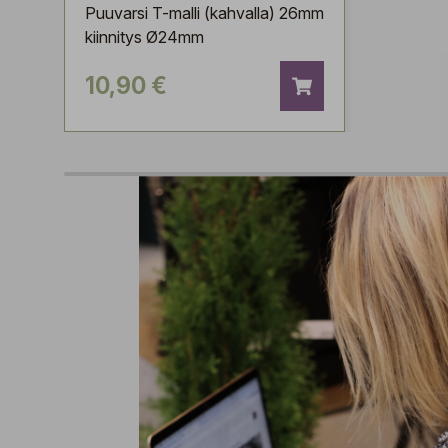
Puuvarsi T-malli (kahvalla) 26mm
kiinnitys Ø24mm
10,90 €