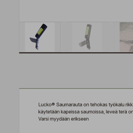
Lucko® Saumarauta on tehokas työkalu rikkaru
käytetään kapeissa saumoissa, leveä terä on
Varsi myydään erikseen