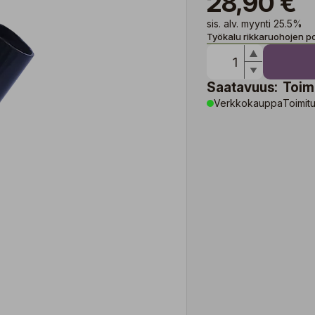
28,90 €
sis. alv. myynti 25.5%
Työkalu rikkaruohojen p
Saatavuus:
Toim
Verkkokauppa
Toimitu