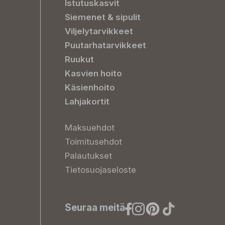
Istutuskasvit
Siemenet & sipulit
Viljelytarvikkeet
Puutarhatarvikkeet
Ruukut
Kasvien hoito
Käsienhoito
Lahjakortit
Maksuehdot
Toimitusehdot
Palautukset
Tietosuojaseloste
Seuraa meitä