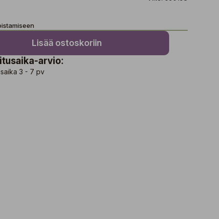
oistamiseen
Lisää ostoskoriin
itusaika-arvio:
saika 3 - 7 pv