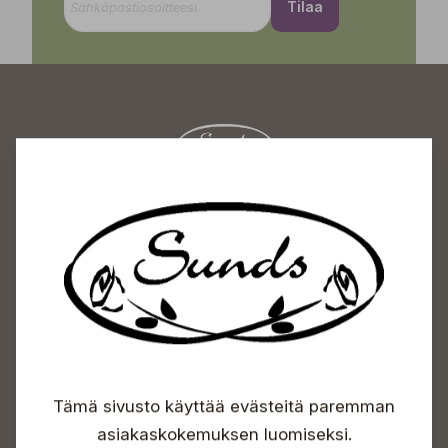
Tilaa
Sundin Puutarhakeskus
Avoinna
Arkisin 09-18
Lauantaisin 09-16
Sunnuntaisin Itsepalvelu
Info & vaihde
Tämä sivusto käyttää evästeitä paremman
+358 50 388 9592
info(a)sunds.fi
asiakaskokemuksen luomiseksi.