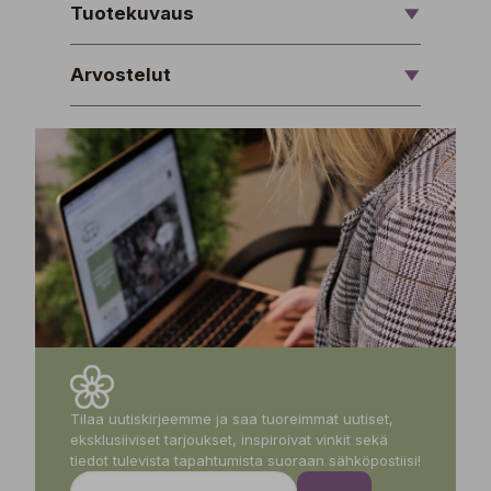
Tuotekuvaus
Arvostelut
Tilaa uutiskirjeemme ja saa tuoreimmat uutiset,
eksklusiiviset tarjoukset, inspiroivat vinkit sekä
tiedot tulevista tapahtumista suoraan sähköpostiisi!