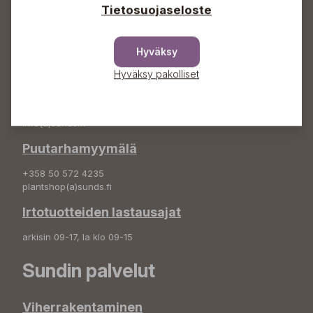
Osoite
Tietosuojaseloste
Sundin Puutarha Oy
Kytömäentie 66
Hyväksy
68660 Pietarsaari
Hyväksy pakolliset
Kukkatilaukset
+358 50 388 9592
info(a)sunds.fi
Puutarhamyymälä
+358 50 572 4235
plantshop(a)sunds.fi
Irtotuotteiden lastausajat
arkisin 09-17, la klo 09-15
Sundin palvelut
Viherrakentaminen