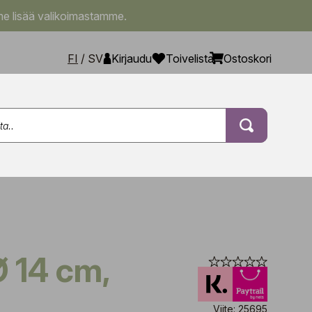
e lisää valikoimastamme.
FI
/
SV
Kirjaudu
Toivelista
Ostoskori
Viite: 25695