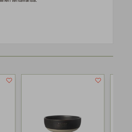
llinen tehtävänsä.