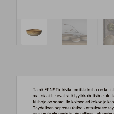
Tämä ERNSTin kivikeramiikkakulho on koristeel
materiaali tekevät siitä tyylikkään lisän katet
Kulhoja on saatavilla kolmea eri kokoa ja kah
Täydellinen napostelukulho kattaukseen: täytä 