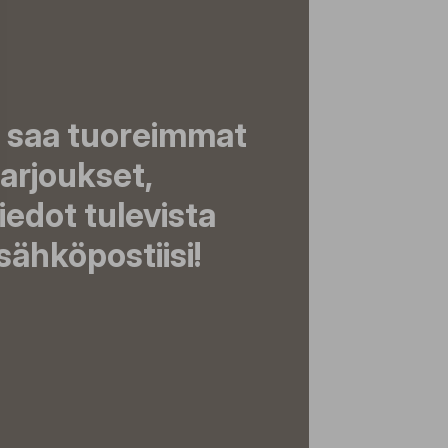
a saa tuoreimmat
tarjoukset,
tiedot tulevista
ähköpostiisi!