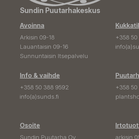
Sundin Puutarhakeskus
Avoinna
Kukkati
Arkisin 09-18
+358 50
Lauantaisin 09-16
info(a)su
Sunnuntaisin Itsepalvelu
Info & vaihde
Puutar
+358 50 388 9592
+358 50
info(a)sunds.fi
plantsho
Osoite
Irtotuo
Sundin Puutarha Oy
arkisin 0