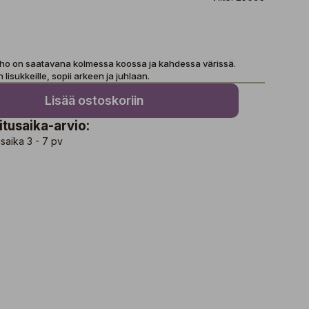
lho on saatavana kolmessa koossa ja kahdessa värissä.
lisukkeille, sopii arkeen ja juhlaan.
Lisää ostoskoriin
itusaika-arvio:
saika 3 - 7 pv