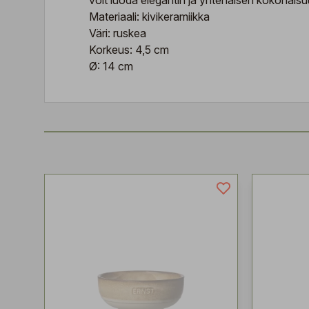
voit luoda elegantin ja yhtenäisen kokonais
Materiaali: kivikeramiikka
Väri: ruskea
Korkeus: 4,5 cm
Ø: 14 cm