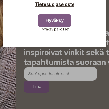
Tietosuojaseloste
Hyväksy
Hyväksy pakolliset
Tilaa uutiskirjeemme j
uutiset, eksklusiiviset 
inspiroivat vinkit sekä 
tapahtumista suoraan s
Tilaa