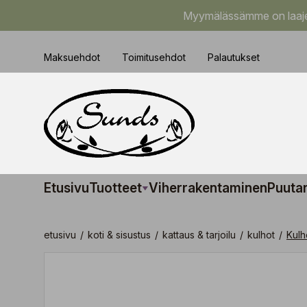
Myymälässämme on laajem
Maksuehdot
Toimitusehdot
Palautukset
Etusivu
Tuotteet
Viherrakentaminen
Puuta
etusivu
/
koti & sisustus
/
kattaus & tarjoilu
/
kulhot
/
Kulh