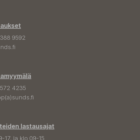
laukset
 388 9592
nds.fi
hamyymälä
 572 4235
p(a)sunds.fi
tteiden lastausajat
9-17, la klo 09-15