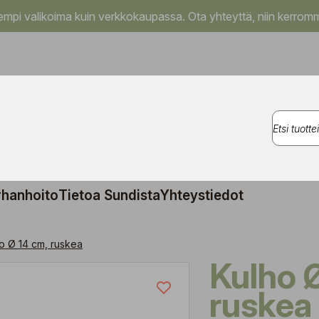
pi valikoima kuin verkkokaupassa. Ota yhteyttä, niin kerromm
rhanhoito
Tietoa Sundista
Yhteystiedot
o Ø 14 cm, ruskea
Kulho Ø 14 cm,
ruskea