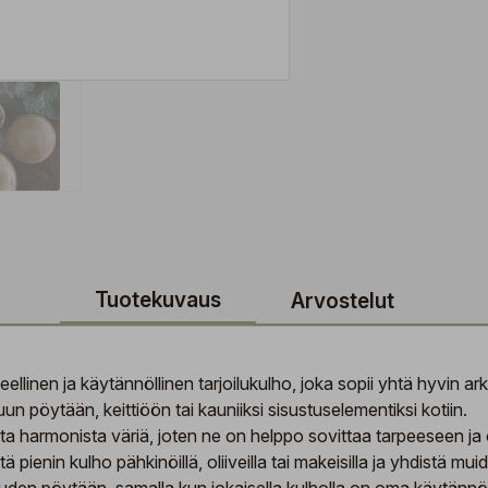
Tuotekuvaus
Arvostelut
linen ja käytännöllinen tarjoilukulho, joka sopii yhtä hyvin ar
tuun pöytään, keittiöön tai kauniiksi sisustuselementiksi kotiin.
ta harmonista väriä, joten ne on helppo sovittaa tarpeeseen ja 
pienin kulho pähkinöillä, oliiveilla tai makeisilla ja yhdistä mui