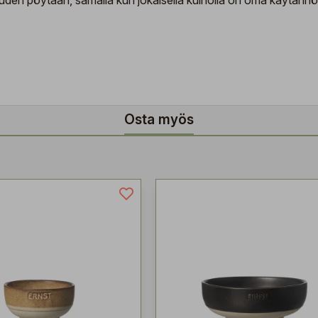
uuden pöytään, samalla kun jokaisella kulholla on oma käytännö
Osta myös