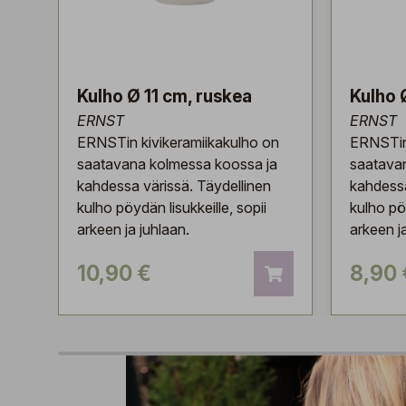
Kulho Ø 11 cm, ruskea
Kulho 
ERNST
ERNST
ERNSTin kivikeramiikakulho on
ERNSTin 
saatavana kolmessa koossa ja
saatava
kahdessa värissä. Täydellinen
kahdessa
kulho pöydän lisukkeille, sopii
kulho pöy
arkeen ja juhlaan.
arkeen j
10,90 €
8,90 