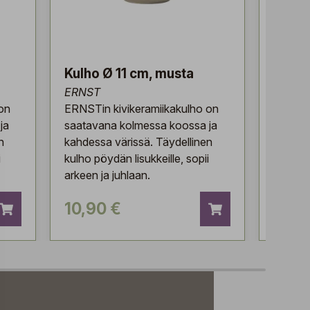
Kulho Ø 11 cm, musta
Kulho
ERNST
ERNST
on
ERNSTin kivikeramiikakulho on
ERNSTi
ja
saatavana kolmessa koossa ja
saatav
n
kahdessa värissä. Täydellinen
kahdess
i
kulho pöydän lisukkeille, sopii
kulho p
arkeen ja juhlaan.
arkeen 
10,90 €
8,90