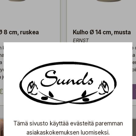
Ø 8 cm, ruskea
Kulho Ø 14 cm, musta
ERNST
kivikeramiikakulho on
ERNSTin kivikeramiikakulho 
na kolmessa koossa ja
saatavana kolmessa koossa 
 värissä. Täydellinen
kahdessa värissä. Täydelline
dän lisukkeille, sopii
kulho pöydän lisukkeille, sopi
a juhlaan.
arkeen ja juhlaan.
€
15,90 €
Tämä sivusto käyttää evästeitä paremman
asiakaskokemuksen luomiseksi.