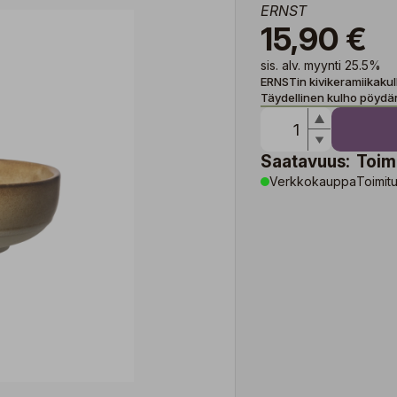
ERNST
15,90 €
sis. alv. myynti 25.5%
ERNSTin kivikeramiikaku
Täydellinen kulho pöydän 
Saatavuus:
Toim
Verkkokauppa
Toimitu