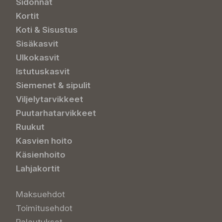
Sidonnat
Kortit
Koti & Sisustus
Sisäkasvit
Ulkokasvit
Istutuskasvit
Siemenet & sipulit
Viljelytarvikkeet
Puutarhatarvikkeet
Ruukut
Kasvien hoito
Käsienhoito
Lahjakortit
Maksuehdot
Toimitusehdot