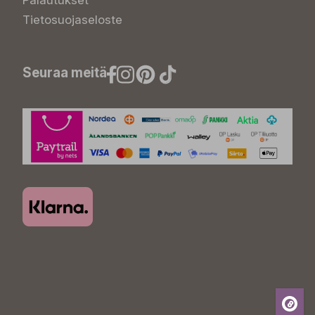
Palautukset
Tietosuojaseloste
Seuraa meitä