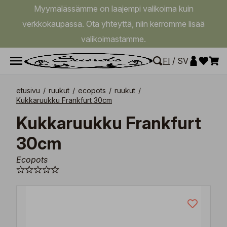
Myymälässämme on laajempi valikoima kuin
verkkokaupassa. Ota yhteyttä, niin kerromme lisää
valikoimastamme.
FI
/
SV
etusivu
/
ruukut
/
ecopots
/
ruukut
/
Kukkaruukku Frankfurt 30cm
Kukkaruukku Frankfurt
30cm
Ecopots