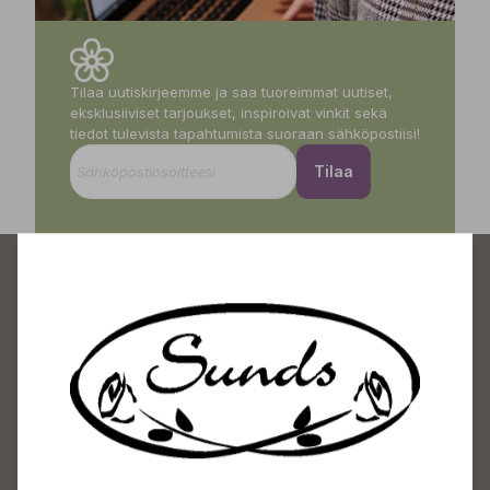
Tilaa uutiskirjeemme ja saa tuoreimmat uutiset,
eksklusiiviset tarjoukset, inspiroivat vinkit sekä
tiedot tulevista tapahtumista suoraan sähköpostiisi!
Tilaa
Sundin Puutarhakeskus
Avoinna
Arkisin 09-18