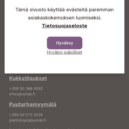
Lauantaisin 09-16
Tämä sivusto käyttää evästeitä paremman
Sunnuntaisin Itsepalvelu
asiakaskokemuksen luomiseksi.
Info & vaihde
Tietosuojaseloste
+358 50 388 9592
info(a)sunds.fi
Hyväksy
Osoite
Hyväksy pakolliset
Sundin Puutarha Oy
Kytömäentie 66
68660 Pietarsaari
Kukkatilaukset
+358 50 388 9592
info(a)sunds.fi
Puutarhamyymälä
+358 50 572 4235
plantshop(a)sunds.fi