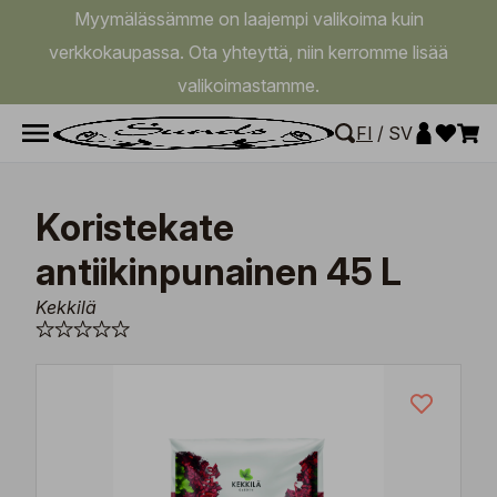
Myymälässämme on laajempi valikoima kuin
verkkokaupassa. Ota yhteyttä, niin kerromme lisää
valikoimastamme.
FI
/
SV
Koristekate
antiikinpunainen 45 L
Kekkilä