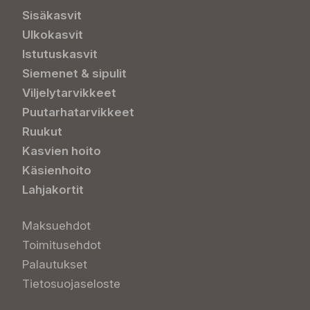
Sisäkasvit
Ulkokasvit
Istutuskasvit
Siemenet & sipulit
Viljelytarvikkeet
Puutarhatarvikkeet
Ruukut
Kasvien hoito
Käsienhoito
Lahjakortit
Maksuehdot
Toimitusehdot
Palautukset
Tietosuojaseloste