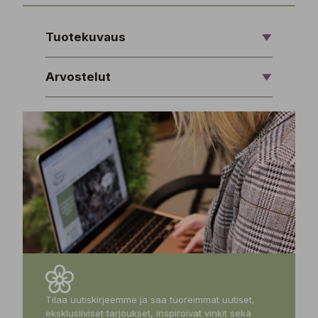
Tuotekuvaus
Arvostelut
Tilaa uutiskirjeemme ja saa tuoreimmat uutiset,
eksklusiiviset tarjoukset, inspiroivat vinkit sekä