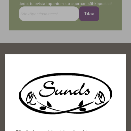
tiedot tulevista tapahtumista suoraan sähköpostiisi!
Tilaa
Sundin Puutarhakeskus
Avoinna
Arkisin 09-18
Lauantaisin 09-16
Sunnuntaisin Itsepalvelu