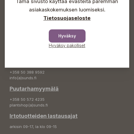
Tämä sivusto käyttää evästeitä paremman
Info & vaihde
asiakaskokemuksen luomiseksi.
+358 50 388 9592
Tietosuojaseloste
info(a)sunds.fi
Osoite
Hyväksy
Sundin Puutarha Oy
Kytömäentie 66
Hyväksy pakolliset
68660 Pietarsaari
Kukkatilaukset
+358 50 388 9592
info(a)sunds.fi
Puutarhamyymälä
+358 50 572 4235
plantshop(a)sunds.fi
Irtotuotteiden lastausajat
arkisin 09-17, la klo 09-15