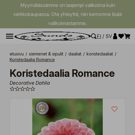
Myymälässämme on laajempi valikoima kuin
verkkokaupassa. Ota yhteyttä, niin kerromme lisää
valikoimastamme.
FI
/
SV
etusivu
/
siemenet & sipulit
/
daaliat
/
koristedaaliat
/
Koristedaalia Romance
Koristedaalia Romance
Decorative Dahlia