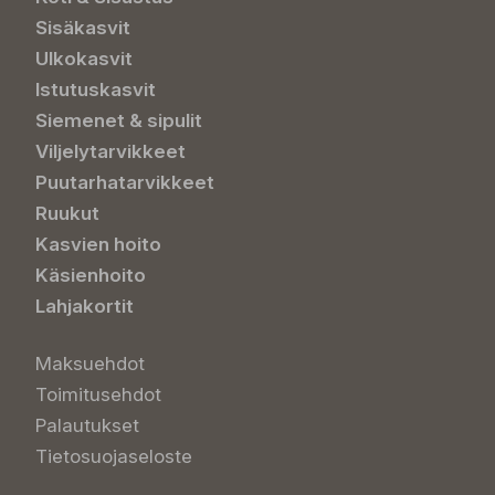
Sisäkasvit
Ulkokasvit
Istutuskasvit
Siemenet & sipulit
Viljelytarvikkeet
Puutarhatarvikkeet
Ruukut
Kasvien hoito
Käsienhoito
Lahjakortit
Maksuehdot
Toimitusehdot
Palautukset
Tietosuojaseloste