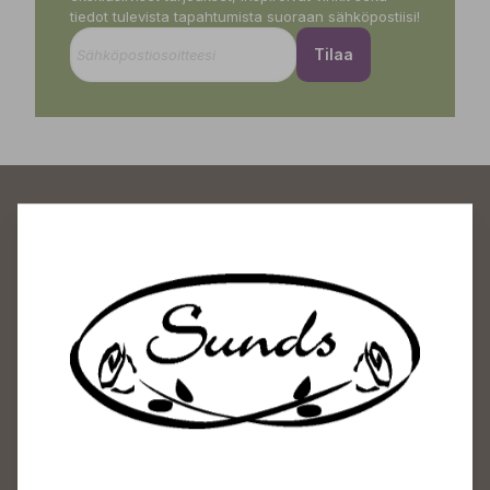
tiedot tulevista tapahtumista suoraan sähköpostiisi!
Tilaa
Sundin Puutarhakeskus
Avoinna
Arkisin 09-18
Lauantaisin 09-16
Sunnuntaisin Itsepalvelu