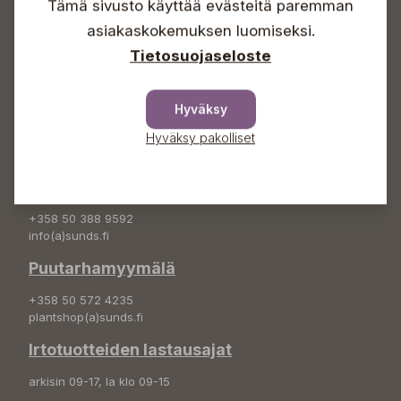
Tämä sivusto käyttää evästeitä paremman
Info & vaihde
asiakaskokemuksen luomiseksi.
+358 50 388 9592
Tietosuojaseloste
info(a)sunds.fi
Osoite
Hyväksy
Sundin Puutarha Oy
Hyväksy pakolliset
Kytömäentie 66
68660 Pietarsaari
Kukkatilaukset
+358 50 388 9592
info(a)sunds.fi
Puutarhamyymälä
+358 50 572 4235
plantshop(a)sunds.fi
Irtotuotteiden lastausajat
arkisin 09-17, la klo 09-15