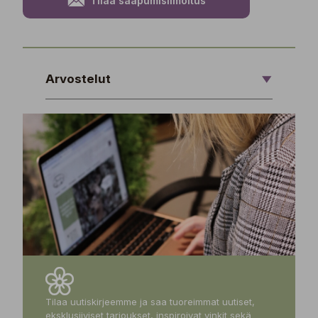
Tilaa saapumisilmoitus
Arvostelut
Tilaa uutiskirjeemme ja saa tuoreimmat uutiset,
eksklusiiviset tarjoukset, inspiroivat vinkit sekä