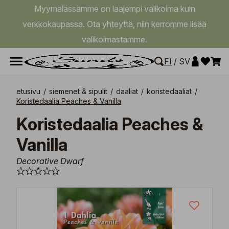
Myymälässämme on laajempi valikoima kuin
verkkokaupassa. Ota yhteyttä, niin kerromme lisää
valikoimastamme.
FI
/
SV
etusivu
/
siemenet & sipulit
/
daaliat
/
koristedaaliat
/
Koristedaalia Peaches & Vanilla
Koristedaalia Peaches &
Vanilla
Decorative Dwarf