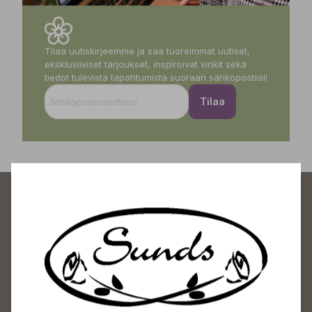
Tilaa uutiskirjeemme ja saa tuoreimmat uutiset,
eksklusiiviset tarjoukset, inspiroivat vinkit sekä
tiedot tulevista tapahtumista suoraan sähköpostiisi!
Tilaa
Sundin Puutarhakeskus
Avoinna