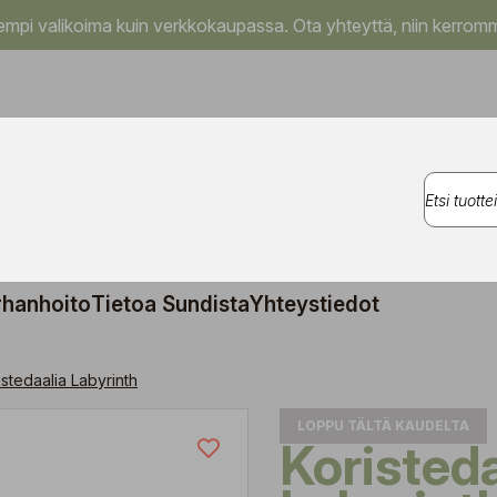
pi valikoima kuin verkkokaupassa. Ota yhteyttä, niin kerromm
rhanhoito
Tietoa Sundista
Yhteystiedot
istedaalia Labyrinth
LOPPU TÄLTÄ KAUDELTA
Koristedaalia