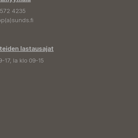
 572 4235
p(a)sunds.fi
tteiden lastausajat
9-17, la klo 09-15