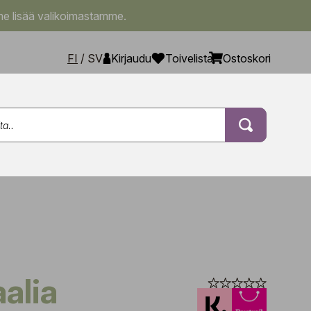
e lisää valikoimastamme.
FI
/
SV
Kirjaudu
Toivelista
Ostoskori