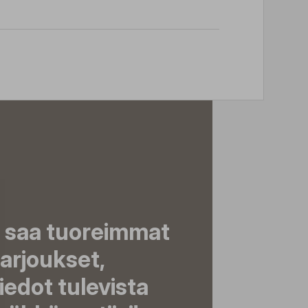
a saa tuoreimmat
tarjoukset,
tiedot tulevista