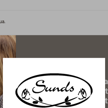
ua.
Tilaa uutiskirjeemme j
uutiset, eksklusiiviset 
inspiroivat vinkit sekä 