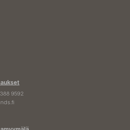
laukset
 388 9592
nds.fi
hamyymälä