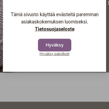
tapahtumista suoraan s
Tämä sivusto käyttää evästeitä paremman
asiakaskokemuksen luomiseksi.
Tilaa
Tietosuojaseloste
Hyväksy
Hyväksy pakolliset