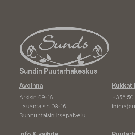
Sundin Puutarhakeskus
Avoinna
Kukkati
Arkisin 09-18
+358 50
Lauantaisin 09-16
info(a)su
Sunnuntaisin Itsepalvelu
Info & vaihde
Puutar