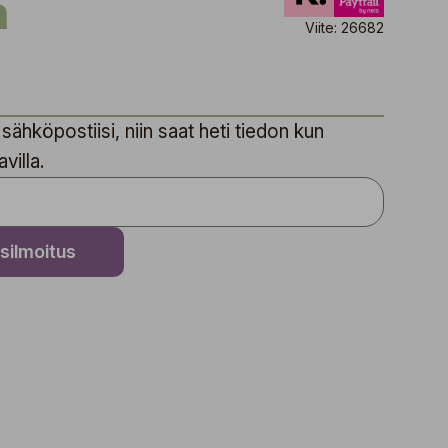
h
Viite: 26682
sähköpostiisi, niin saat heti tiedon kun
villa.
silmoitus