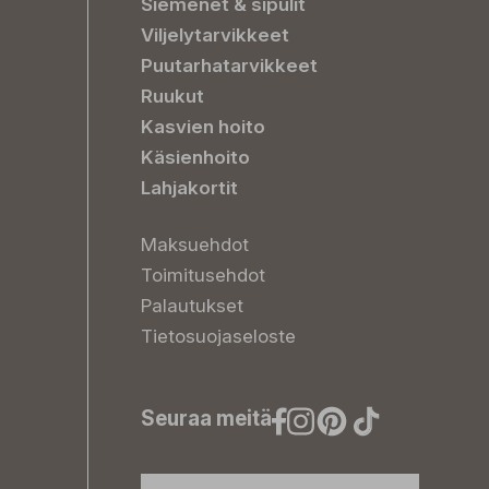
Siemenet & sipulit
Viljelytarvikkeet
Puutarhatarvikkeet
Ruukut
Kasvien hoito
Käsienhoito
Lahjakortit
Maksuehdot
Toimitusehdot
Palautukset
Tietosuojaseloste
Seuraa meitä