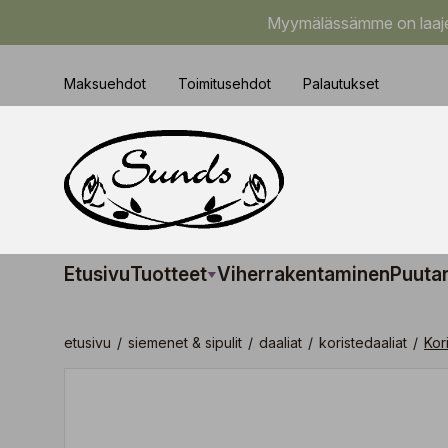
Myymälässämme on laajem
Maksuehdot
Toimitusehdot
Palautukset
Etusivu
Tuotteet
Viherrakentaminen
Puuta
etusivu
/
siemenet & sipulit
/
daaliat
/
koristedaaliat
/
Kor