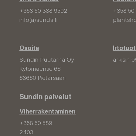
+358 50 388 9592
+358 50
info(a)sunds.fi
plantsho
Osoite
Irtotuo
Sundin Puutarha Oy
arkisin 0
Kytömäentie 66
68660 Pietarsaari
Sundin palvelut
Viherrakentaminen
+358 50 589
2403