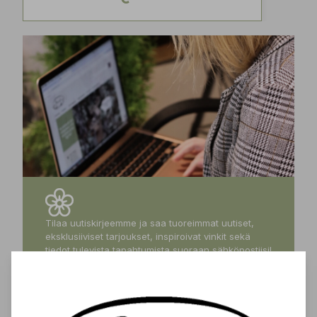
Tilaa uutiskirjeemme ja saa tuoreimmat uutiset,
eksklusiiviset tarjoukset, inspiroivat vinkit sekä
tiedot tulevista tapahtumista suoraan sähköpostiisi!
Tilaa