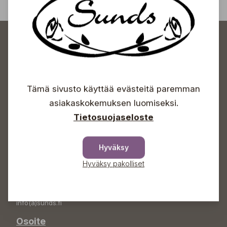
Tämä sivusto käyttää evästeitä paremman
Sundin Puutarhakeskus
asiakaskokemuksen luomiseksi.
Tietosuojaseloste
Avoinna
Arkisin 09-18
Hyväksy
Lauantaisin 09-16
Sunnuntaisin Itsepalvelu
Hyväksy pakolliset
Info & vaihde
+358 50 388 9592
info(a)sunds.fi
Osoite