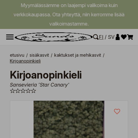
Myymälässämme on laajempi valikoima kuin
verkkokaupassa. Ota yhteyttä, niin kerromme lisää
valikoimastamme.
FI
/
SV
etusivu
/
sisäkasvit
/
kaktukset ja mehikasvit
/
Kirjoanopinkieli
Kirjoanopinkieli
Sansevieria 'Star Canary'