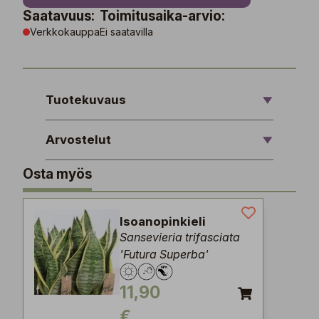
Saatavuus:
Toimitusaika-arvio:
Verkkokauppa
Ei saatavilla
Tuotekuvaus
Arvostelut
Osta myös
Isoanopinkieli
Sansevieria trifasciata
'Futura Superba'
11,90
€