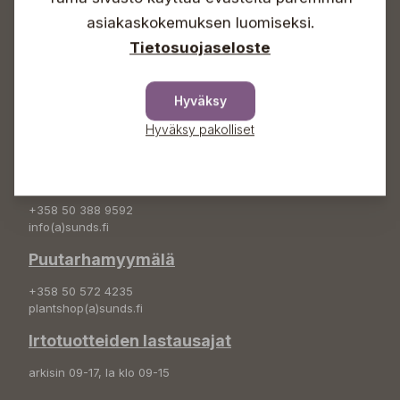
asiakaskokemuksen luomiseksi.
+358 50 388 9592
Tietosuojaseloste
info(a)sunds.fi
Osoite
Hyväksy
Sundin Puutarha Oy
Hyväksy pakolliset
Kytömäentie 66
68660 Pietarsaari
Kukkatilaukset
+358 50 388 9592
info(a)sunds.fi
Puutarhamyymälä
+358 50 572 4235
plantshop(a)sunds.fi
Irtotuotteiden lastausajat
arkisin 09-17, la klo 09-15