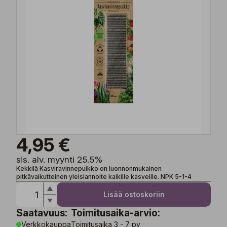
4,95 €
sis. alv. myynti 25.5%
Kekkilä Kasviravinnepuikko on luonnonmukainen
pitkävaikutteinen yleislannoite kaikille kasveille. NPK 5-1-4
Lisää ostoskoriin
Saatavuus:
Toimitusaika-arvio:
Verkkokauppa
Toimitusaika 3 - 7 pv