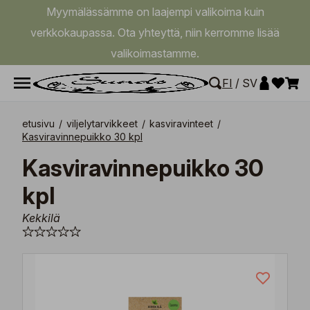
Myymälässämme on laajempi valikoima kuin
verkkokaupassa. Ota yhteyttä, niin kerromme lisää
valikoimastamme.
FI
/
SV
etusivu
/
viljelytarvikkeet
/
kasviravinteet
/
Kasviravinnepuikko 30 kpl
Kasviravinnepuikko 30
kpl
Kekkilä