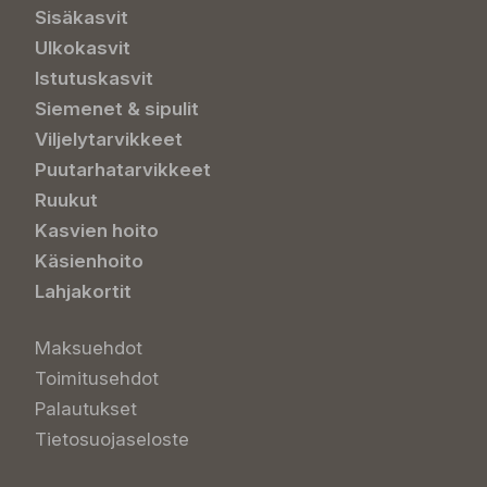
Sisäkasvit
Ulkokasvit
Istutuskasvit
Siemenet & sipulit
Viljelytarvikkeet
Puutarhatarvikkeet
Ruukut
Kasvien hoito
Käsienhoito
Lahjakortit
Maksuehdot
Toimitusehdot
Palautukset
Tietosuojaseloste