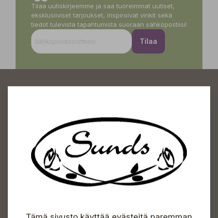
Tilaa uutiskirjeemme ja saa tuoreimmat uutiset,
eksklusiiviset tarjoukset, inspiroivat vinkit sekä
tiedot tulevista tapahtumista suoraan sähköpostiisi!
Tilaa
Sundin Puutarhakeskus
Avoinna
Arkisin 09-18
Lauantaisin 09-16
Sunnuntaisin Itsepalvelu
Tämä sivusto käyttää evästeitä paremman
Info & vaihde