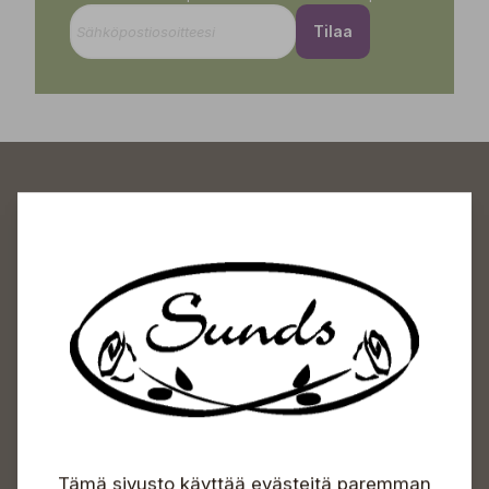
Tilaa
Sundin Puutarhakeskus
Avoinna
Arkisin 09-18
Lauantaisin 09-16
Sunnuntaisin Itsepalvelu
Info & vaihde
Tämä sivusto käyttää evästeitä paremman