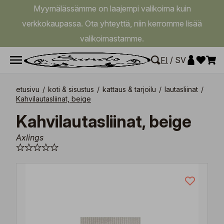
Myymälässämme on laajempi valikoima kuin
verkkokaupassa. Ota yhteyttä, niin kerromme lisää
valikoimastamme.
FI
/
SV
etusivu
/
koti & sisustus
/
kattaus & tarjoilu
/
lautasliinat
/
Kahvilautasliinat, beige
Kahvilautasliinat, beige
Axlings