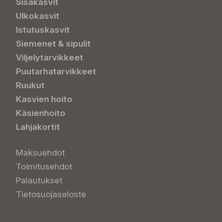
Sisäkasvit
Ulkokasvit
Istutuskasvit
Siemenet & sipulit
Viljelytarvikkeet
Puutarhatarvikkeet
Ruukut
Kasvien hoito
Käsienhoito
Lahjakortit
Maksuehdot
Toimitusehdot
Palautukset
Tietosuojaseloste