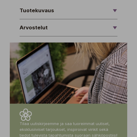
Tuotekuvaus
Arvostelut
Tilaa uutiskirjeemme ja saa tuoreimmat uutiset,
eksklusiiviset tarjoukset, inspiroivat vinkit sekä
tiedot tulevista tapahtumista suoraan sähköpostiisi!