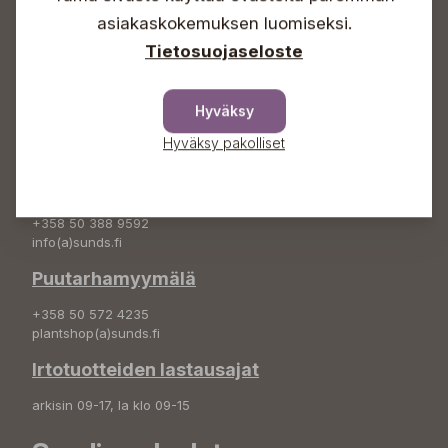
asiakaskokemuksen luomiseksi.
+358 50 388 9592
info(a)sunds.fi
Tietosuojaseloste
Osoite
Hyväksy
Sundin Puutarha Oy
Kytömäentie 66
Hyväksy pakolliset
68660 Pietarsaari
Kukkatilaukset
+358 50 388 9592
info(a)sunds.fi
Puutarhamyymälä
+358 50 572 4235
plantshop(a)sunds.fi
Irtotuotteiden lastausajat
arkisin 09-17, la klo 09-15