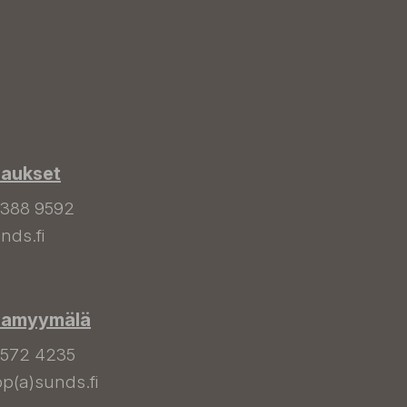
laukset
 388 9592
nds.fi
hamyymälä
 572 4235
p(a)sunds.fi