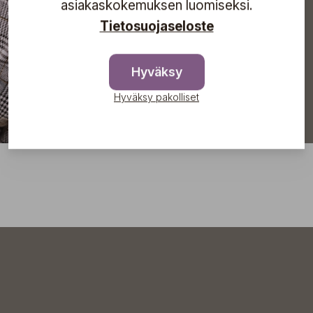
asiakaskokemuksen luomiseksi.
Tilaa
Tietosuojaseloste
Hyväksy
Hyväksy pakolliset