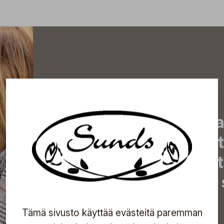
Tilaa uutiskirjeemme j
uutiset, eksklusiiviset 
inspiroivat vinkit sekä 
tapahtumista suoraan s
Tämä sivusto käyttää evästeitä paremman