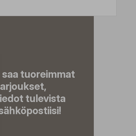
a saa tuoreimmat
tarjoukset,
tiedot tulevista
ähköpostiisi!