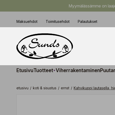
Myymälässämme on laajem
Maksuehdot
Toimitusehdot
Palautukset
Etusivu
Tuotteet
Viherrakentaminen
Puuta
etusivu
/
koti & sisustus
/
ernst
/
Kahvikuppi lautasella, h