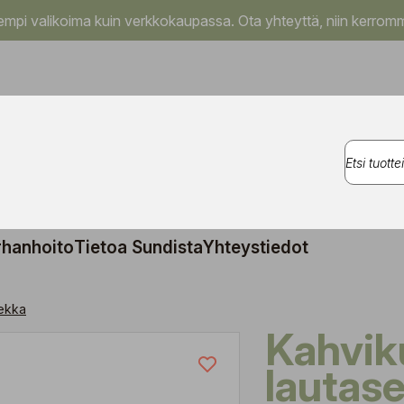
pi valikoima kuin verkkokaupassa. Ota yhteyttä, niin kerromm
rhanhoito
Tietoa Sundista
Yhteystiedot
iekka
Kahvikuppi
lautase