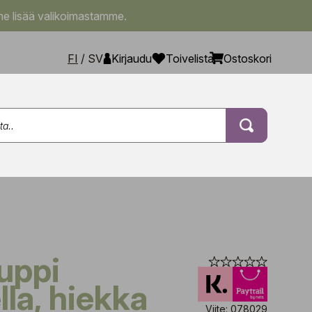
e lisää valikoimastamme.
FI
/
SV
Kirjaudu
Toivelista
Ostoskori
lla, hiekka
Viite: 078029