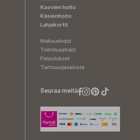
Kasvien hoito
Käsienhoito
Lahjakortit
Maksuehdot
Toimitusehdot
Palautukset
Tietosuojaseloste
Seuraa meitä