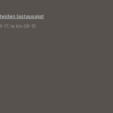
tteiden lastausajat
9-17, la klo 09-15