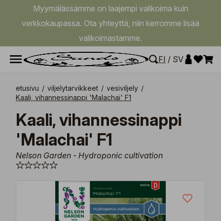
Myymälässämme on laajempi valikoima kuin
verkkokaupassa. Ota yhteyttä, niin kerromme lisää
valikoimastamme.
FI
/
SV
etusivu
/
viljelytarvikkeet
/
vesiviljely
/
Kaali, vihannessinappi 'Malachai' F1
Kaali, vihannessinappi
'Malachai' F1
Nelson Garden - Hydroponic cultivation