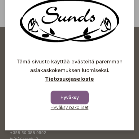
Tämä sivusto käyttää evästeitä paremman
Sundin Puutarhakeskus
asiakaskokemuksen luomiseksi.
Tietosuojaseloste
Avoinna
Hyväksy
Arkisin 09-18
Lauantaisin 09-16
Hyväksy pakolliset
Sunnuntaisin Itsepalvelu
Info & vaihde
+358 50 388 9592
info(a)sunds.fi