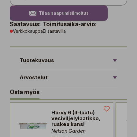
Tilaa saapumisilmoitus
Saatavuus:
Toimitusaika-arvio:
Verkkokauppa
Ei saatavilla
Tuotekuvaus
Arvostelut
Osta myös
Harvy 6 (II-laatu)
vesiviljelylaatikko,
ruskea kansi
Nelson Garden