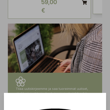
59,00
€
Tilaa uutiskirjeemme ja saa tuoreimmat uutiset,
eksklusiiviset tarjoukset, inspiroivat vinkit sekä
tiedot tulevista tapahtumista suoraan sähköpostiisi!
Tilaa