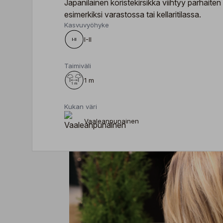
Japanilainen koristekirsikka viihtyy parhait
esimerkiksi varastossa tai kellaritilassa.
Kasvuvyöhyke
I-II
Taimiväli
1 m
Kukan väri
Vaaleanpunainen