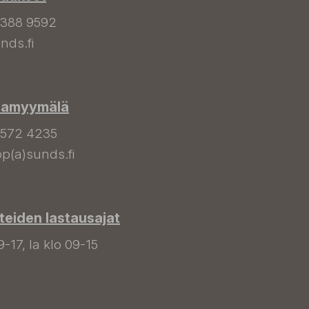
 388 9592
nds.fi
hamyymälä
 572 4235
p(a)sunds.fi
tteiden lastausajat
9-17, la klo 09-15