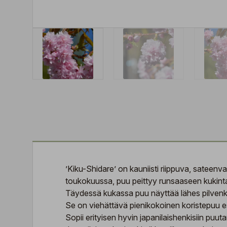
’Kiku-Shidare’ on kauniisti riippuva, sateenvar
toukokuussa, puu peittyy runsaaseen kukintaa
Täydessä kukassa puu näyttää lähes pilvenk
Se on viehättävä pienikokoinen koristepuu esi
Sopii erityisen hyvin japanilaishenkisiin puuta