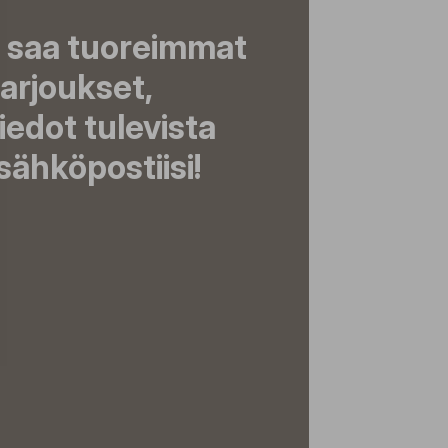
a saa tuoreimmat
tarjoukset,
tiedot tulevista
ähköpostiisi!