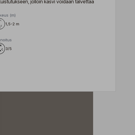
istutukseen, jolloin kasvi voidaan talvettaa
keus (m)
1,5-2 m
noitus
3/5