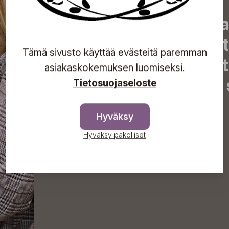
Tilaa uutiskirjeemme j
uutiset, eksklusiiviset 
Tämä sivusto käyttää evästeitä paremman
inspiroivat vinkit sekä 
asiakaskokemuksen luomiseksi.
tapahtumista suoraan s
Tietosuojaseloste
Hyväksy
Hyväksy pakolliset
Tilaa