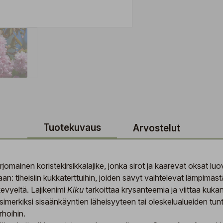
Tuotekuvaus
Arvostelut
jomainen koristekirsikkalajike, jonka sirot ja kaarevat oksat luov
n: tiheisiin kukkaterttuihin, joiden sävyt vaihtelevat lämpim
evyeltä. Lajikenimi
Kiku
tarkoittaa krysanteemia ja viittaa kukan
merkiksi sisäänkäyntien läheisyyteen tai oleskelualueiden tuntu
rhoihin.