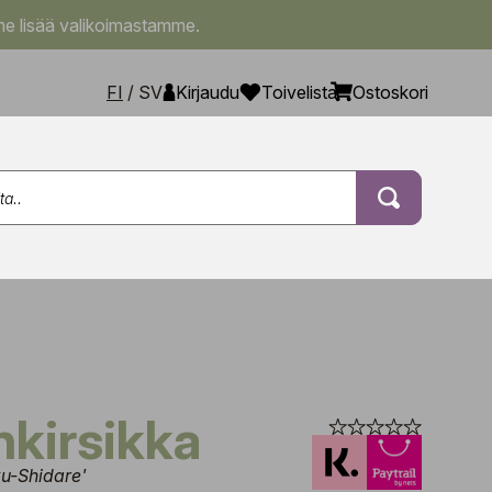
e lisää valikoimastamme.
FI
/
SV
Kirjaudu
Toivelista
Ostoskori
nkirsikka
ku-Shidare'