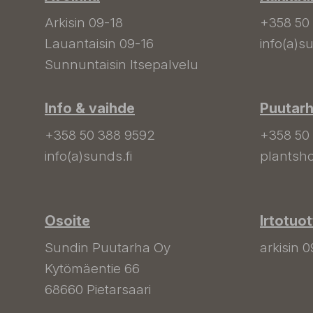
Arkisin 09-18
+358 50
Lauantaisin 09-16
info(a)su
Sunnuntaisin Itsepalvelu
Info & vaihde
Puutar
+358 50 388 9592
+358 50
info(a)sunds.fi
plantsho
Osoite
Irtotuo
Sundin Puutarha Oy
arkisin 0
Kytömäentie 66
68660 Pietarsaari