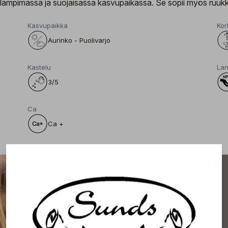
en lämpimässä ja suojaisassa kasvupaikassa. Se sopii myös ruukku
Kasvupaikka
Kor
Aurinko - Puolivarjo
Kastelu
Lan
3/5
Ca
Ca +