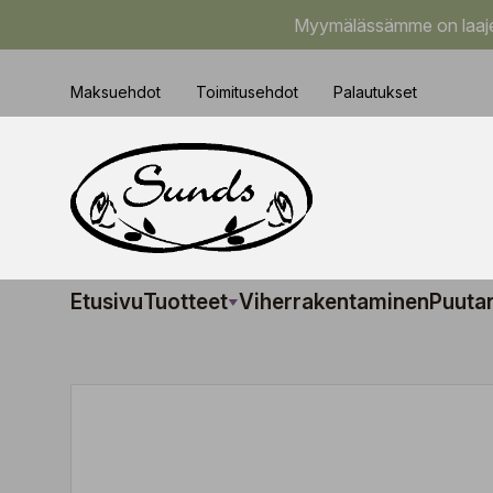
Myymälässämme on laajem
Maksuehdot
Toimitusehdot
Palautukset
Etusivu
Tuotteet
Viherrakentaminen
Puuta