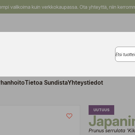
pi valikoima kuin verkkokaupassa. Ota yhteyttä, niin kerromm
rhanhoito
Tietoa Sundista
Yhteystiedot
UUTUUS
Japani
Prunus serrulata 'Ki