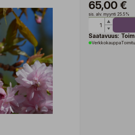
65,00 €
sis. alv. myynti 25.5%
Saatavuus:
Toim
Verkkokauppa
Toimitu