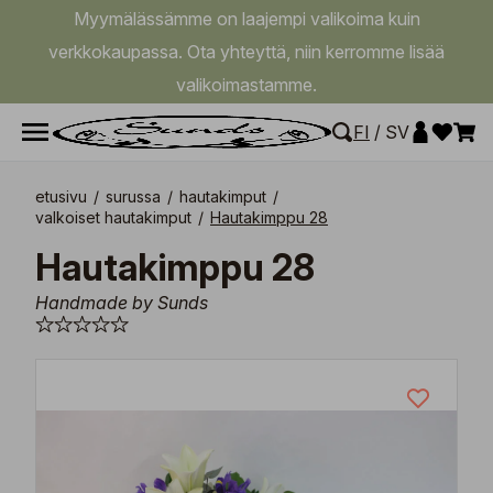
Myymälässämme on laajempi valikoima kuin
verkkokaupassa. Ota yhteyttä, niin kerromme lisää
valikoimastamme.
FI
/
SV
etusivu
/
surussa
/
hautakimput
/
valkoiset hautakimput
/
Hautakimppu 28
Hautakimppu 28
Handmade by Sunds