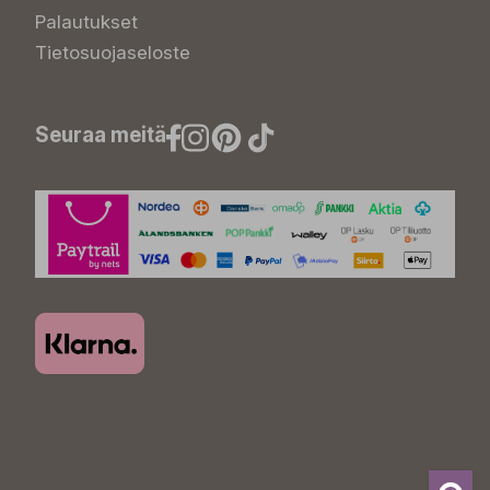
Palautukset
Tietosuojaseloste
Seuraa meitä