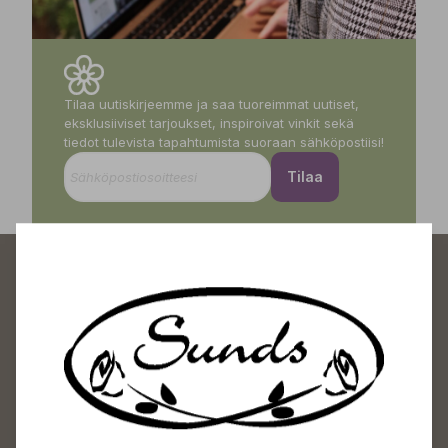
Tilaa uutiskirjeemme ja saa tuoreimmat uutiset,
eksklusiiviset tarjoukset, inspiroivat vinkit sekä
tiedot tulevista tapahtumista suoraan sähköpostiisi!
Tilaa
Sundin Puutarhakeskus
Avoinna