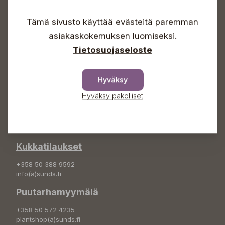
Arkisin 09-18
Lauantaisin 09-16
Tämä sivusto käyttää evästeitä paremman
Sunnuntaisin Itsepalvelu
asiakaskokemuksen luomiseksi.
Info & vaihde
Tietosuojaseloste
+358 50 388 9592
info(a)sunds.fi
Hyväksy
Osoite
Hyväksy pakolliset
Sundin Puutarha Oy
Kytömäentie 66
68660 Pietarsaari
Kukkatilaukset
+358 50 388 9592
info(a)sunds.fi
Puutarhamyymälä
+358 50 572 4235
plantshop(a)sunds.fi