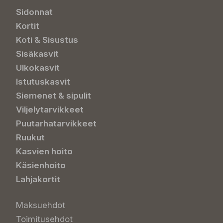
Sidonnat
Kortit
Koti & Sisustus
Sisäkasvit
Ulkokasvit
Istutuskasvit
Siemenet & sipulit
Viljelytarvikkeet
Puutarhatarvikkeet
Ruukut
Kasvien hoito
Käsienhoito
Lahjakortit
Maksuehdot
Toimitusehdot