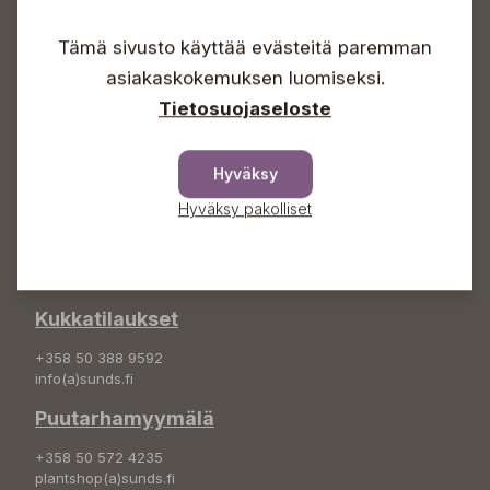
Arkisin 09-18
Lauantaisin 09-16
Tämä sivusto käyttää evästeitä paremman
Sunnuntaisin Itsepalvelu
asiakaskokemuksen luomiseksi.
Info & vaihde
Tietosuojaseloste
+358 50 388 9592
info(a)sunds.fi
Hyväksy
Osoite
Hyväksy pakolliset
Sundin Puutarha Oy
Kytömäentie 66
68660 Pietarsaari
Kukkatilaukset
+358 50 388 9592
info(a)sunds.fi
Puutarhamyymälä
+358 50 572 4235
plantshop(a)sunds.fi