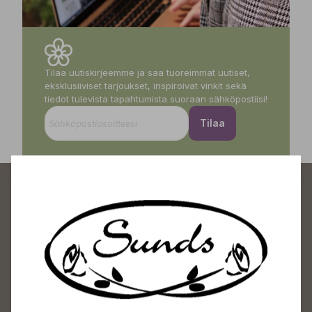
Tilaa uutiskirjeemme ja saa tuoreimmat uutiset,
eksklusiiviset tarjoukset, inspiroivat vinkit sekä
tiedot tulevista tapahtumista suoraan sähköpostiisi!
Tilaa
Sundin Puutarhakeskus
Avoinna