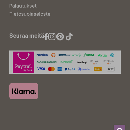
Palautukset
Tietosuojaseloste
Seuraa meitä