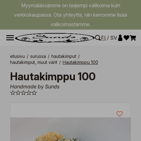
Myymälässämme on laajempi valikoima kuin
verkkokaupassa. Ota yhteyttä, niin kerromme lisää
valikoimastamme.
FI
/
SV
etusivu
/
surussa
/
hautakimput
/
hautakimput, muut värit
/
Hautakimppu 100
Hautakimppu 100
Handmade by Sunds