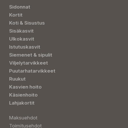
Sidonnat
Kortit
Koti & Sisustus
Sisäkasvit
Ulkokasvit
Istutuskasvit
Siemenet & sipulit
Viljelytarvikkeet
Puutarhatarvikkeet
Ruukut
Kasvien hoito
Käsienhoito
Lahjakortit
Maksuehdot
Toimitusehdot