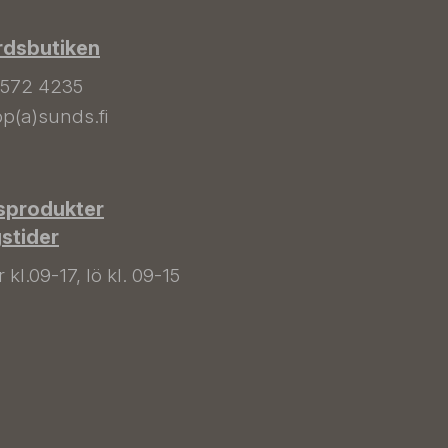
rdsbutiken
 572 4235
p(a)sunds.fi
sprodukter
gstider
kl.09-17, lö kl. 09-15