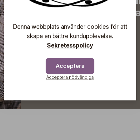
erbjudanden, inspirera
information om komma
direkt till din inkorg!
Denna webbplats använder cookies för att
skapa en bättre kundupplevelse.
Sekretesspolicy
Prenumerera
Acceptera
Acceptera nödvändiga