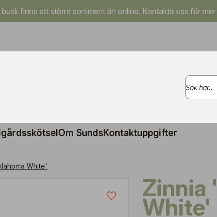
a butik finns ett större sortiment än online. Kontakta oss för mer
gårdsskötsel
Om Sunds
Kontaktuppgifter
klahoma White'
Zinnia 'Oklahoma
White'