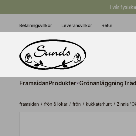
I vår fysisk
Betalningsvillkor
Leveransvillkor
Retur
Framsidan
Produkter
Grönanläggning
Träd
framsidan
/
frön & lökar
/
frön
/
kukkatarhurit
/
Zinnia 'O