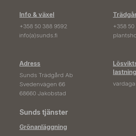
Info & växel
Trädgå
+358 50 388 9592
+358 50
info(a)sunds.fi
plantsho
Adress
Lösvikt
lastnin
Sunds Trädgård Ab
vardagar 
Svedenvägen 66
68660 Jakobstad
Sunds tjänster
Grönanläggning