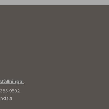
tällningar
 388 9592
nds.fi