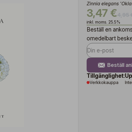
Zinnia elegans 'Okl
3,47 €
4,95 
inkl. moms. 25.5%
Beställ en ankomst
omedelbart besked 
Beställ a
Tillgänglighet:
Up
Verkkokauppa
Inte