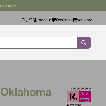
 information.
FI
/
SV
Logga in
Önskelista
Varukorg
Referens: