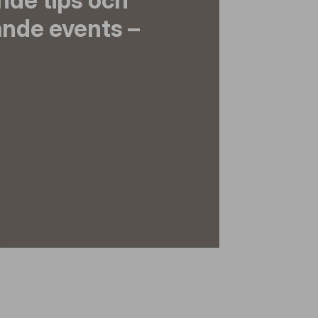
nde tips och
nde events –