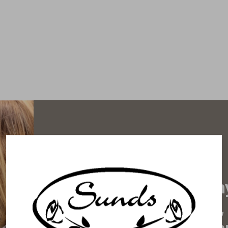
Prenumerera på vårt n
de senaste nyheterna, 