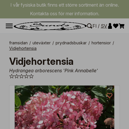
I vår fysiska butik finns ett större sortiment än online.
Kontakta oss för mer information.
FI
/
SV
framsidan
/
uteväxter
/
prydnadsbuskar
/
hortensior
/
Vidjehortensia
Vidjehortensia
Hydrangea arborescens 'Pink Annabelle'