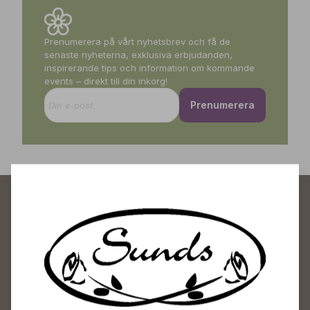
Prenumerera på vårt nyhetsbrev och få de
senaste nyheterna, exklusiva erbjudanden,
inspirerande tips och information om kommande
events – direkt till din inkorg!
Prenumerera
Sunds Trädgårdscenter
Öppet