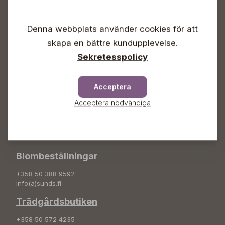
Vardagar 09-18
Lördagar 09-16
Denna webbplats använder cookies för att
Söndagar Självbetjäning
skapa en bättre kundupplevelse.
Info & växel
Sekretesspolicy
+358 50 388 9592
info(a)sunds.fi
Acceptera
Adress
Acceptera nödvändiga
Sunds Trädgård Ab
Svedenvägen 66
68660 Jakobstad
Blombeställningar
+358 50 388 9592
info(a)sunds.fi
Trädgårdsbutiken
+358 50 572 4235