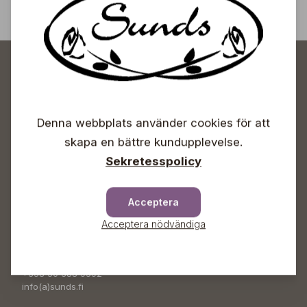
Prenumerera
Denna webbplats använder cookies för att
Sunds Trädgårdscenter
skapa en bättre kundupplevelse.
Sekretesspolicy
Öppet
Vardagar 09-18
Acceptera
Lördagar 09-16
Acceptera nödvändiga
Söndagar Självbetjäning
Info & växel
+358 50 388 9592
info(a)sunds.fi