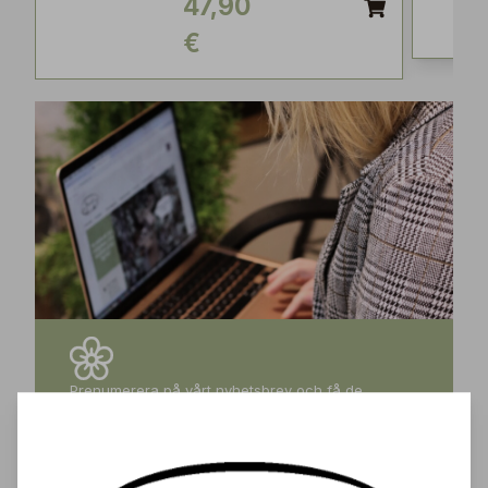
47,90
€
Prenumerera på vårt nyhetsbrev och få de
senaste nyheterna, exklusiva erbjudanden,
inspirerande tips och information om kommande
events – direkt till din inkorg!