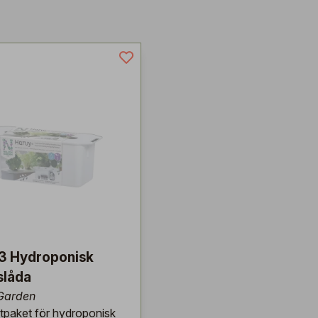
3 Hydroponisk
slåda
Garden
artpaket för hydroponisk