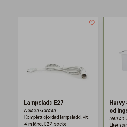
Lampsladd E27
Harvy 
Nelson Garden
odling
Komplett ojordad lampsladd, vit,
Nelson 
4 m lång, E27-sockel.
Litet st