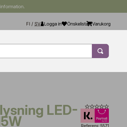
 information.
FI
/
SV
Logga in
Önskelista
Varukorg
15W
Referens: 5571