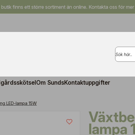
a butik finns ett större sortiment än online. Kontakta oss för mer
gårdsskötsel
Om Sunds
Kontaktuppgifter
ing LED-lampa 15W
Växtbelysning LED-
lampa 