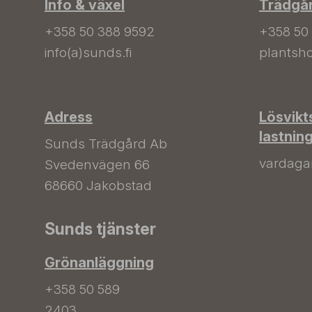
Info & växel
Trädgå
+358 50 388 9592
+358 50
info(a)sunds.fi
plantsho
Adress
Lösvikt
lastnin
Sunds Trädgård Ab
vardagar 
Svedenvägen 66
68660 Jakobstad
Sunds tjänster
Grönanläggning
+358 50 589
2403