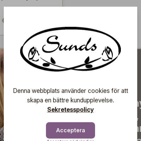
 €
Denna webbplats använder cookies för att
Prenumerera på vårt n
skapa en bättre kundupplevelse.
Sekretesspolicy
de senaste nyheterna, 
erbjudanden, inspirera
Acceptera
information om komma