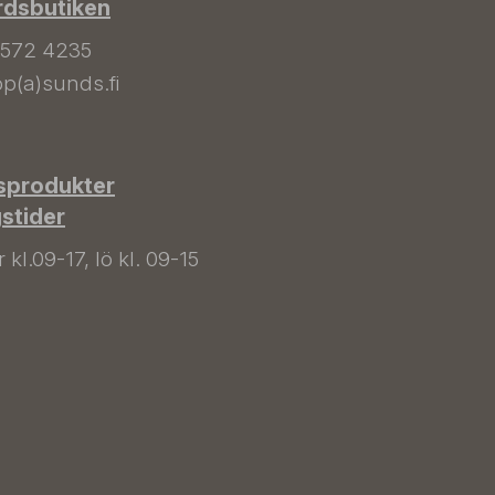
rdsbutiken
 572 4235
p(a)sunds.fi
sprodukter
gstider
kl.09-17, lö kl. 09-15