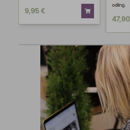
odling.
9,95 €
47,90