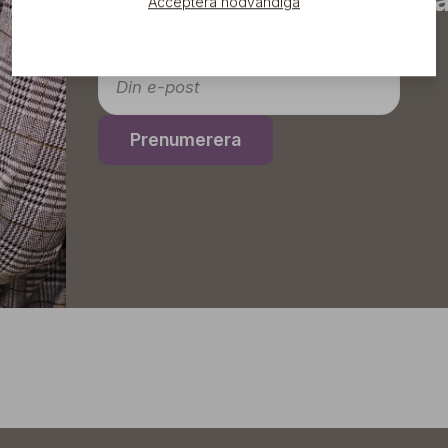
Acceptera nödvändiga
direkt till din inkorg!
Prenumerera