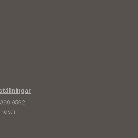
tällningar
 388 9592
nds.fi