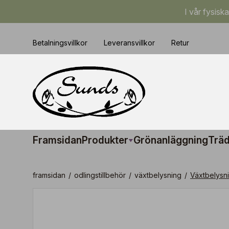
I vår fysisk
Betalningsvillkor
Leveransvillkor
Retur
Framsidan
Produkter
Grönanläggning
Träd
framsidan
/
odlingstillbehör
/
växtbelysning
/
Växtbelysn