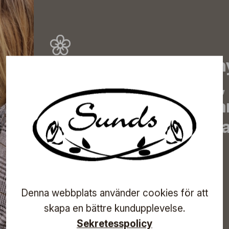
Prenumerera på vårt n
de senaste nyheterna, 
erbjudanden, inspirera
information om komma
direkt till din inkorg!
Denna webbplats använder cookies för att
Prenumerera
skapa en bättre kundupplevelse.
Sekretesspolicy