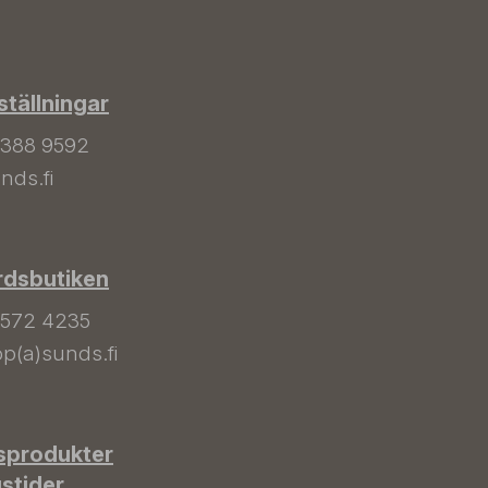
tällningar
 388 9592
nds.fi
rdsbutiken
 572 4235
p(a)sunds.fi
sprodukter
gstider