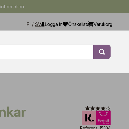
 information.
FI
/
SV
Logga in
Önskelista
Varukorg
ankar
Referens: 15334