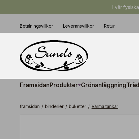
I vår fysisk
Betalningsvillkor
Leveransvillkor
Retur
Framsidan
Produkter
Grönanläggning
Träd
framsidan
/
binderier
/
buketter
/
Varma tankar