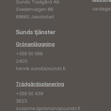
Sunds Trädgård Ab
vardagar 
Svedenvägen 66
68660 Jakobstad
Sunds tjänster
Grönanläggning
+358 50 589
2403
henrik.sund(a)sunds.fi
Trädgårdsplanering
+358 50 439
3623
susanne.bjorkman(a)sunds.fi