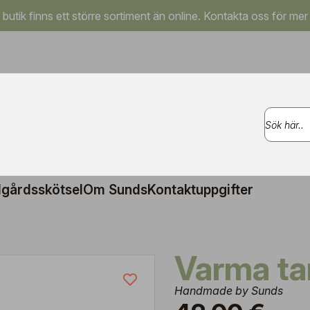
a butik finns ett större sortiment än online. Kontakta oss för mer
gårdsskötsel
Om Sunds
Kontaktuppgifter
Varma t
Handmade by Sunds