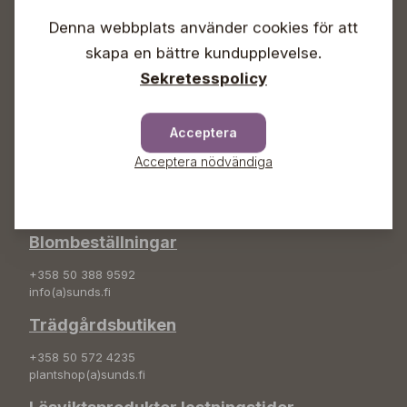
Lördagar 09-16
Denna webbplats använder cookies för att
Söndagar Självbetjäning
skapa en bättre kundupplevelse.
Info & växel
Sekretesspolicy
+358 50 388 9592
info(a)sunds.fi
Acceptera
Adress
Acceptera nödvändiga
Sunds Trädgård Ab
Svedenvägen 66
68660 Jakobstad
Blombeställningar
+358 50 388 9592
info(a)sunds.fi
Trädgårdsbutiken
+358 50 572 4235
plantshop(a)sunds.fi