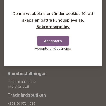
Vardagar 09-18
Lördagar 09-16
Denna webbplats använder cookies för att
Söndagar Självbetjäning
skapa en bättre kundupplevelse.
Info & växel
Sekretesspolicy
+358 50 388 9592
info(a)sunds.fi
Acceptera
Adress
Acceptera nödvändiga
Sunds Trädgård Ab
Svedenvägen 66
68660 Jakobstad
Blombeställningar
+358 50 388 9592
info(a)sunds.fi
Trädgårdsbutiken
+358 50 572 4235