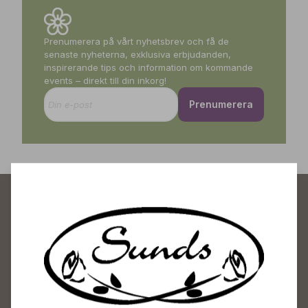
Prenumerera på vårt nyhetsbrev och få de
senaste nyheterna, exklusiva erbjudanden,
inspirerande tips och information om kommande
events – direkt till din inkorg!
Prenumerera
Sunds Trädgårdscenter
Öppet