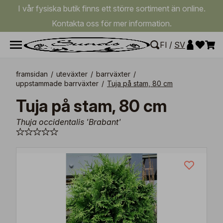
I vår fysiska butik finns ett större sortiment än online.
Kontakta oss för mer information.
FI
/
SV
framsidan
/
uteväxter
/
barrväxter
/
uppstammade barrväxter
/
Tuja på stam, 80 cm
Tuja på stam, 80 cm
Thuja occidentalis 'Brabant'