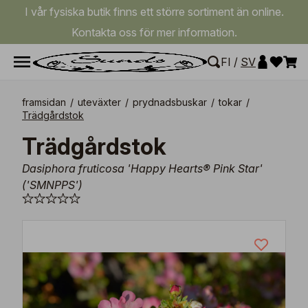
I vår fysiska butik finns ett större sortiment än online.
Kontakta oss för mer information.
FI
/
SV
framsidan
/
uteväxter
/
prydnadsbuskar
/
tokar
/
Trädgårdstok
Trädgårdstok
Dasiphora fruticosa 'Happy Hearts® Pink Star'
('SMNPPS')