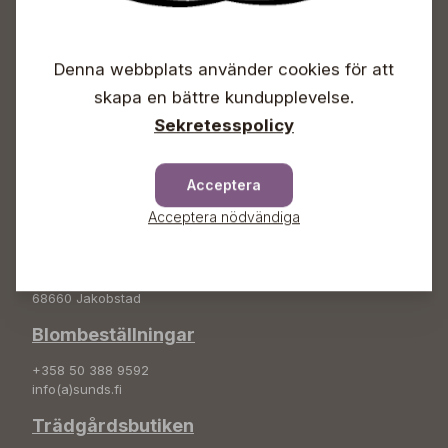
Öppet
Vardagar 09-18
Denna webbplats använder cookies för att
Lördagar 09-16
skapa en bättre kundupplevelse.
Söndagar Självbetjäning
Sekretesspolicy
Info & växel
+358 50 388 9592
Acceptera
info(a)sunds.fi
Acceptera nödvändiga
Adress
Sunds Trädgård Ab
Svedenvägen 66
68660 Jakobstad
Blombeställningar
+358 50 388 9592
info(a)sunds.fi
Trädgårdsbutiken