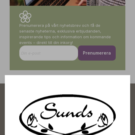
Prenumerera på vårt nyhetsbrev och få de
senaste nyheterna, exklusiva erbjudanden,
inspirerande tips och information om kommande
events – direkt till din inkorg!
Prenumerera
Sunds Trädgårdscenter