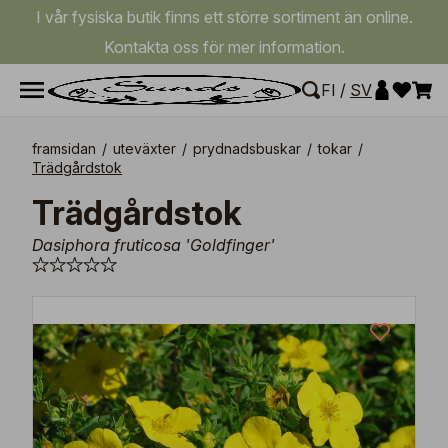
I vår fysiska butik finns ett större sortiment än online.
Kontakta oss för mer information.
FI
/
SV
framsidan
/
uteväxter
/
prydnadsbuskar
/
tokar
/
Trädgårdstok
Trädgårdstok
Dasiphora fruticosa 'Goldfinger'