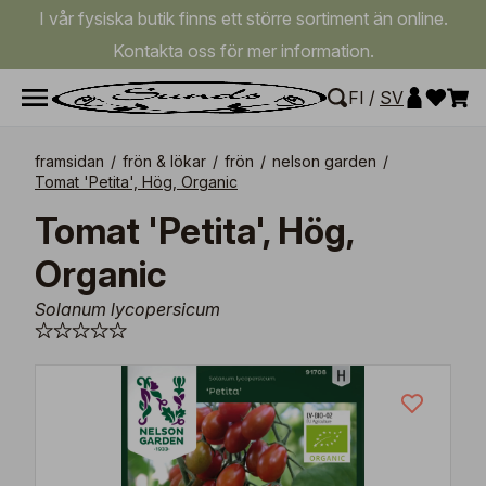
I vår fysiska butik finns ett större sortiment än online.
Kontakta oss för mer information.
FI
/
SV
framsidan
/
frön & lökar
/
frön
/
nelson garden
/
Tomat 'Petita', Hög, Organic
Tomat 'Petita', Hög,
Organic
Solanum lycopersicum