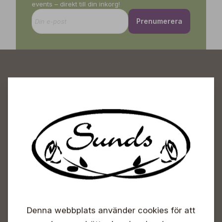
events – direkt till din inkorg!
Prenumerera
Sunds Trädgårdscenter
Öppet
Vardagar 09-18
Lördagar 09-16
Söndagar Självbetjäning
Info & växel
Denna webbplats använder cookies för att
+358 50 388 9592