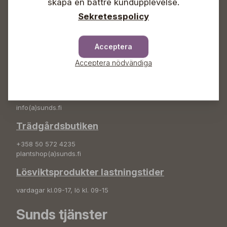
skapa en bättre kundupplevelse.
info(a)sunds.fi
Sekretesspolicy
Adress
Sunds Trädgård Ab
Acceptera
Svedenvägen 66
68660 Jakobstad
Acceptera nödvändiga
Blombeställningar
+358 50 388 9592
info(a)sunds.fi
Trädgårdsbutiken
+358 50 572 4235
plantshop(a)sunds.fi
Lösviktsprodukter lastningstider
vardagar kl.09-17, lö kl. 09-15
Sunds tjänster