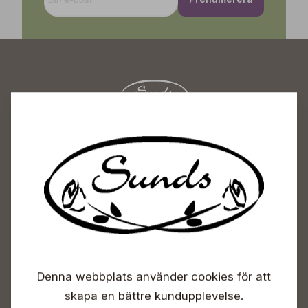
Sunds Trädgårdscenter
Öppet
Vardagar 09-18
Lördagar 09-16
Söndagar Självbetjäning
Info & växel
+358 50 388 9592
Denna webbplats använder cookies för att
info(a)sunds.fi
skapa en bättre kundupplevelse.