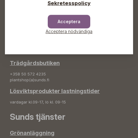
Adress
Sekretesspolicy
Sunds Trädgård Ab
Svedenvägen 66
Acceptera
68660 Jakobstad
Acceptera nödvändiga
Blombeställningar
+358 50 388 9592
info(a)sunds.fi
Trädgårdsbutiken
+358 50 572 4235
plantshop(a)sunds.fi
Lösviktsprodukter lastningstider
vardagar kl.09-17, lö kl. 09-15
Sunds tjänster
Grönanläggning