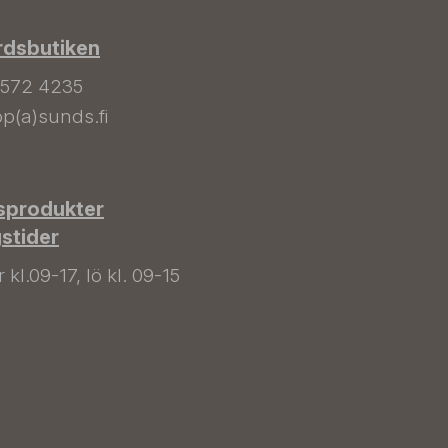
rdsbutiken
 572 4235
p(a)sunds.fi
sprodukter
gstider
kl.09-17, lö kl. 09-15