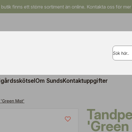
a butik finns ett större sortiment än online. Kontakta oss för mer
gårdsskötsel
Om Sunds
Kontaktuppgifter
 'Green Mist'
Tandpetarsilja
'Green