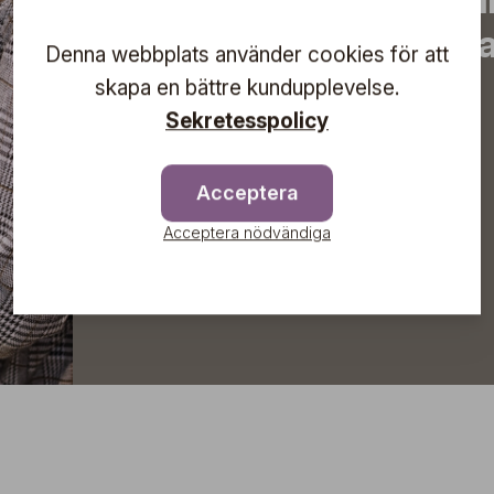
erbjudanden, inspirera
information om komma
Denna webbplats använder cookies för att
direkt till din inkorg!
skapa en bättre kundupplevelse.
Sekretesspolicy
Acceptera
Prenumerera
Acceptera nödvändiga