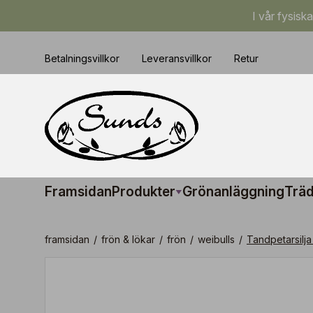
I vår fysisk
Betalningsvillkor
Leveransvillkor
Retur
Framsidan
Produkter
Grönanläggning
Träd
framsidan
/
frön & lökar
/
frön
/
weibulls
/
Tandpetarsilja