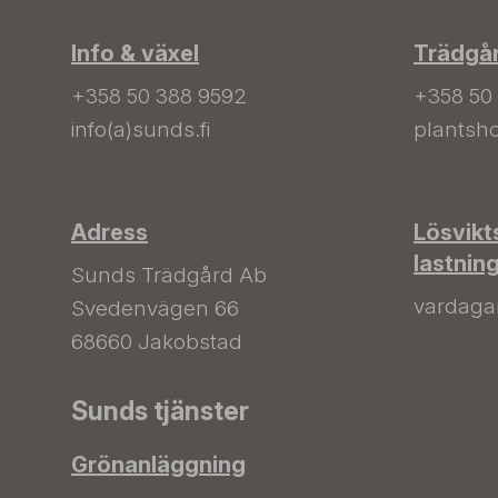
Info & växel
Trädgå
+358 50 388 9592
+358 50
info(a)sunds.fi
plantsho
Adress
Lösvikt
lastnin
Sunds Trädgård Ab
vardagar 
Svedenvägen 66
68660 Jakobstad
Sunds tjänster
Grönanläggning