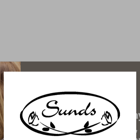
Prenumerera på vårt n
de senaste nyheterna, 