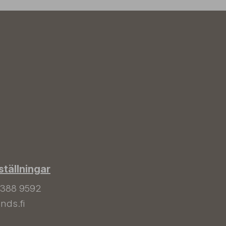
tällningar
 388 9592
nds.fi