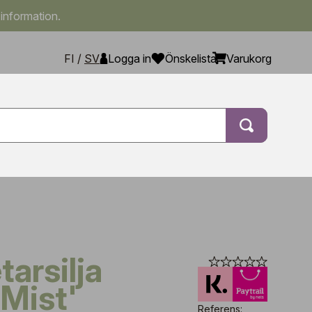
 information.
FI
/
SV
Logga in
Önskelista
Varukorg
 Mist'
Referens: