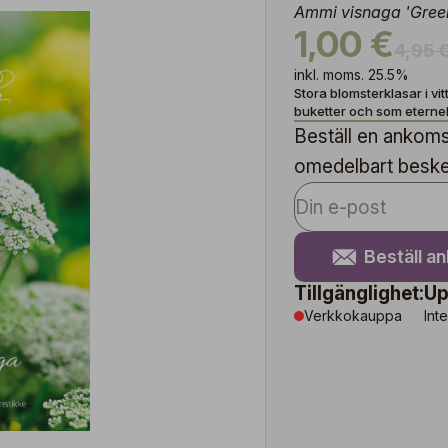
Ammi visnaga 'Green
1,00 €
4,95 
inkl. moms. 25.5%
Stora blomsterklasar i vitt
buketter och som eternel
Beställ en ankomst
omedelbart besked 
Beställ a
Tillgänglighet:
Up
Verkkokauppa
Inte