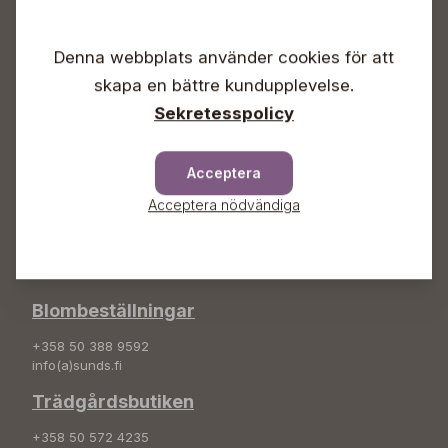
Vardagar 09-18
Lördagar 09-16
Denna webbplats använder cookies för att
Söndagar Självbetjäning
skapa en bättre kundupplevelse.
Info & växel
Sekretesspolicy
+358 50 388 9592
info(a)sunds.fi
Acceptera
Adress
Acceptera nödvändiga
Sunds Trädgård Ab
Svedenvägen 66
68660 Jakobstad
Blombeställningar
+358 50 388 9592
info(a)sunds.fi
Trädgårdsbutiken
+358 50 572 4235