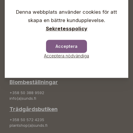
Vardagar 09-18
Lördagar 09-16
Denna webbplats använder cookies för att
Söndagar Självbetjäning
skapa en bättre kundupplevelse.
Info & växel
Sekretesspolicy
+358 50 388 9592
info(a)sunds.fi
Acceptera
Adress
Acceptera nödvändiga
Sunds Trädgård Ab
Svedenvägen 66
68660 Jakobstad
Blombeställningar
+358 50 388 9592
info(a)sunds.fi
Trädgårdsbutiken
+358 50 572 4235
plantshop(a)sunds.fi