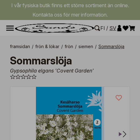
I vår fysiska butik finns ett större sortiment än online.
Kontakta oss för mer information.
FI
/
SV
framsidan
/
frön & lökar
/
frön
/
siemen
/
Sommarslöja
Sommarslöja
Gypsophila elgans 'Covent Garden'