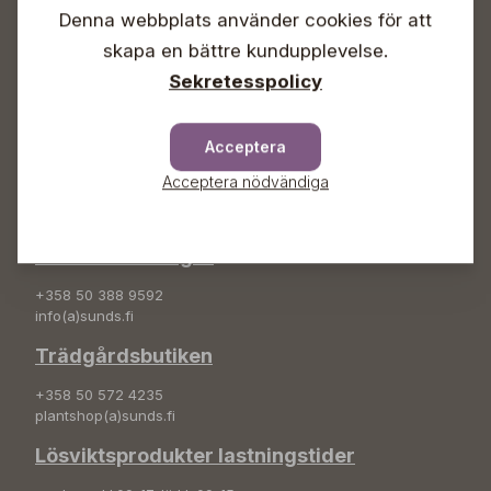
Denna webbplats använder cookies för att
Info & växel
skapa en bättre kundupplevelse.
+358 50 388 9592
Sekretesspolicy
info(a)sunds.fi
Adress
Acceptera
Sunds Trädgård Ab
Acceptera nödvändiga
Svedenvägen 66
68660 Jakobstad
Blombeställningar
+358 50 388 9592
info(a)sunds.fi
Trädgårdsbutiken
+358 50 572 4235
plantshop(a)sunds.fi
Lösviktsprodukter lastningstider