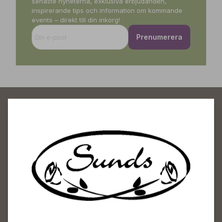
senaste nyheterna, exklusiva erbjudanden,
inspirerande tips och information om kommande
events – direkt till din inkorg!
Prenumerera
Sunds Trädgårdscenter
Öppet
Vardagar 09-18
Lördagar 09-16
Söndagar Självbetjäning