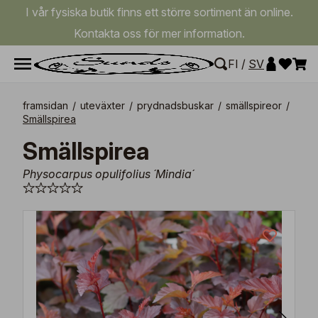
I vår fysiska butik finns ett större sortiment än online.
Kontakta oss för mer information.
FI
/
SV
framsidan
/
uteväxter
/
prydnadsbuskar
/
smällspireor
/
Smällspirea
Smällspirea
Physocarpus opulifolius ´Mindia´