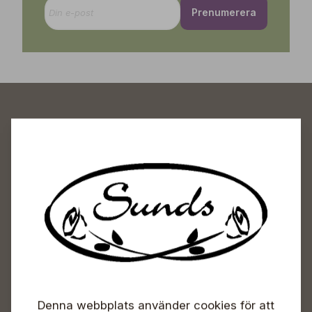
Prenumerera
Sunds Trädgårdscenter
Öppet
Vardagar 09-18
Lördagar 09-16
Söndagar Självbetjäning
Info & växel
Denna webbplats använder cookies för att