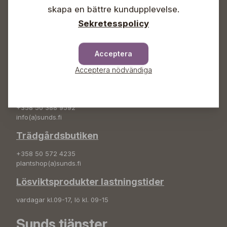
+358 50 388 9592
skapa en bättre kundupplevelse.
info(a)sunds.fi
Sekretesspolicy
Adress
Sunds Trädgård Ab
Acceptera
Svedenvägen 66
Acceptera nödvändiga
68660 Jakobstad
Blombeställningar
+358 50 388 9592
info(a)sunds.fi
Trädgårdsbutiken
+358 50 572 4235
plantshop(a)sunds.fi
Lösviktsprodukter lastningstider
vardagar kl.09-17, lö kl. 09-15
Sunds tjänster