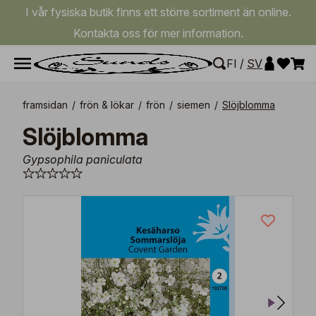
I vår fysiska butik finns ett större sortiment än online.
Kontakta oss för mer information.
FI
/
SV
framsidan
/
frön & lökar
/
frön
/
siemen
/
Slöjblomma
Slöjblomma
Gypsophila paniculata