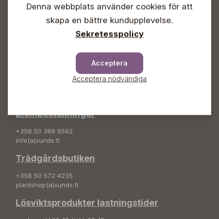
Denna webbplats använder cookies för att
Info & växel
skapa en bättre kundupplevelse.
+358 50 388 9592
Sekretesspolicy
info(a)sunds.fi
Adress
Acceptera
Sunds Trädgård Ab
Acceptera nödvändiga
Svedenvägen 66
68660 Jakobstad
Blombeställningar
+358 50 388 9592
info(a)sunds.fi
Trädgårdsbutiken
+358 50 572 4235
plantshop(a)sunds.fi
Lösviktsprodukter lastningstider