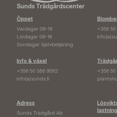
Sunds Trädgårdscenter
Öppet
Blombes
Vardagar 09-18
+358 50
Lördagar 09-16
info(a)su
Söndagar Självbetjäning
Info & växel
Trädgå
+358 50 388 9592
+358 50
info(a)sunds.fi
plantsho
Adress
Lösvikt
lastnin
Sunds Trädgård Ab