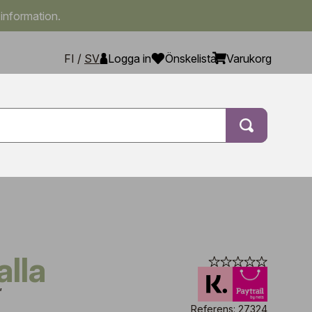
 information.
FI
/
SV
Logga in
Önskelista
Varukorg
alla
'
Referens: 27324