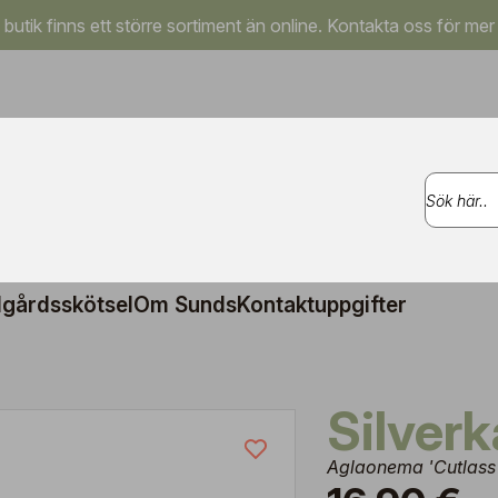
a butik finns ett större sortiment än online. Kontakta oss för mer
gårdsskötsel
Om Sunds
Kontaktuppgifter
Silverk
Aglaonema 'Cutlass