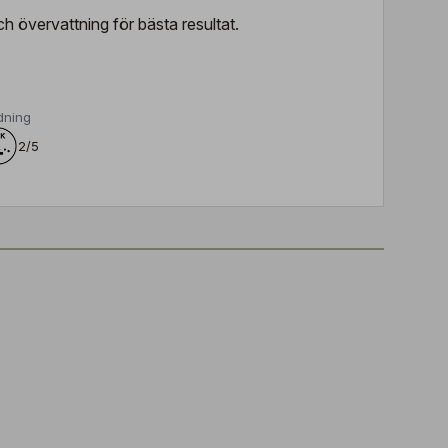
och övervattning för bästa resultat.
dning
2/5