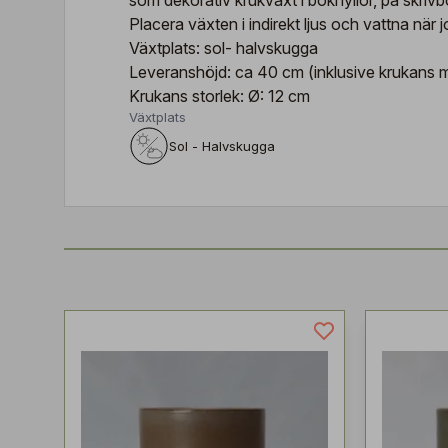
som dekorativ krukväxt i bokhyllor, på skrivbor
Placera växten i indirekt ljus och vattna när 
Växtplats: sol- halvskugga
Leveranshöjd: ca 40 cm (inklusive krukans m
Krukans storlek: Ø: 12 cm
Växtplats
Sol - Halvskugga