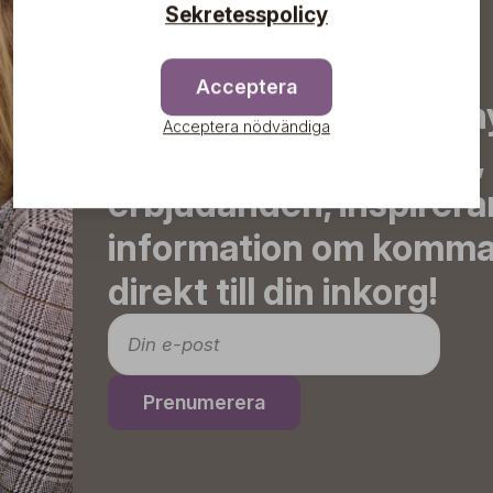
Sekretesspolicy
Acceptera
Prenumerera på vårt n
Acceptera nödvändiga
de senaste nyheterna, 
erbjudanden, inspirera
information om komma
direkt till din inkorg!
Prenumerera