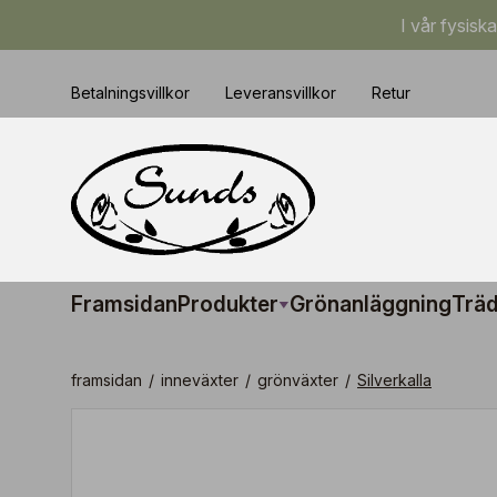
I vår fysisk
Betalningsvillkor
Leveransvillkor
Retur
Framsidan
Produkter
Grönanläggning
Träd
framsidan
/
inneväxter
/
grönväxter
/
Silverkalla