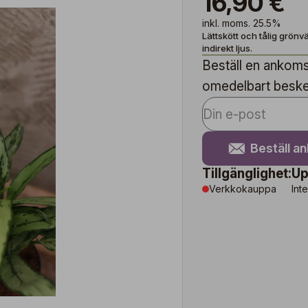
16,90 €
inkl. moms. 25.5%
Lättskött och tålig grönv
indirekt ljus.
Beställ en ankomst
omedelbart besked 
Beställ a
Tillgänglighet:
Up
Verkkokauppa
Inte