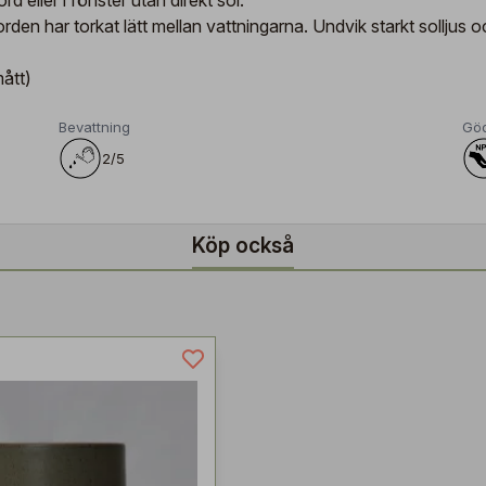
d eller i fönster utan direkt sol.
jorden har torkat lätt mellan vattningarna. Undvik starkt solljus 
ått)
Bevattning
Gö
2/5
Köp också