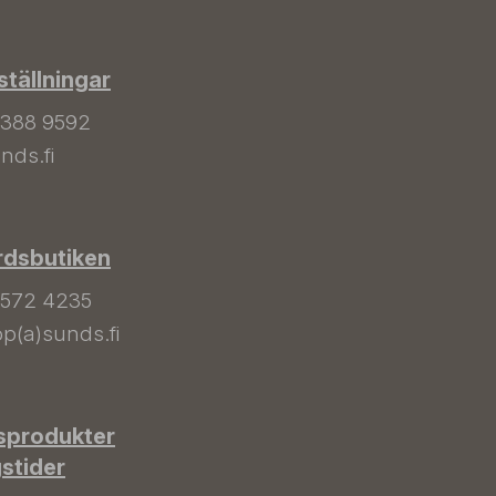
tällningar
 388 9592
nds.fi
rdsbutiken
 572 4235
p(a)sunds.fi
sprodukter
gstider