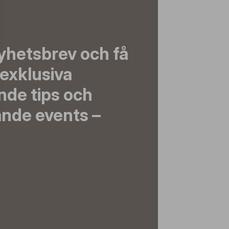
yhetsbrev och få
exklusiva
nde tips och
nde events –