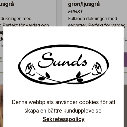
jusgrå
grön/ljusgrå
ERNST
a dukningen med
Fullända dukningen med
r. Perfekt för vardag och
servetter. Perfekt för vardag
kapa en vacker och
fest – skapa en vacker och
de känsla vid bordet. 20
inbjudande känsla vid bordet
ackning, 33x33 cm.
st/förpackning, 33x33 cm.
€
6,90 €
Denna webbplats använder cookies för att
skapa en bättre kundupplevelse.
Sekretesspolicy