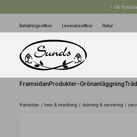
I vår fysisk
Betalningsvillkor
Leveransvillkor
Retur
Framsidan
Produkter
Grönanläggning
Träd
framsidan
/
hem & inredning
/
dukning & servering
/
serv