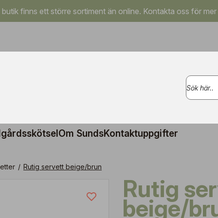
a butik finns ett större sortiment än online. Kontakta oss för mer
gårdsskötsel
Om Sunds
Kontaktuppgifter
etter
/
Rutig servett beige/brun
Rutig servett
beige/br