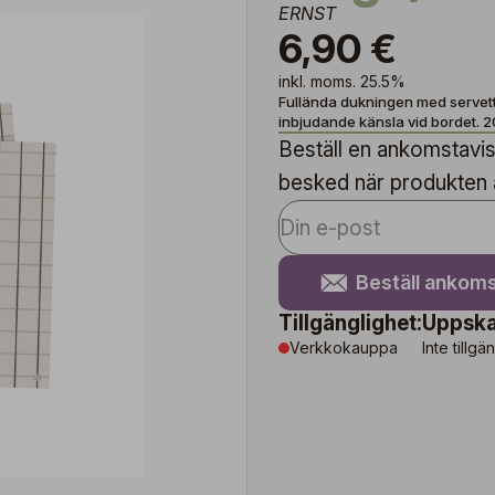
ERNST
6,90 €
inkl. moms. 25.5%
Fullända dukningen med servett
inbjudande känsla vid bordet. 
Beställ en ankomstavise
besked när produkten är
Beställ ankoms
Tillgänglighet:
Uppska
Verkkokauppa
Inte tillgä