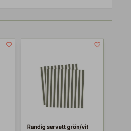
Randig servett grön/vit