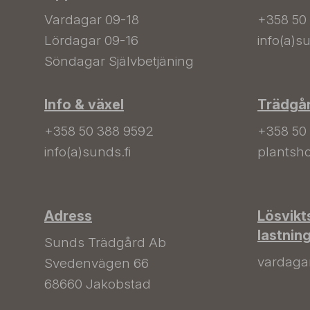
Vardagar 09-18
+358 50
Lördagar 09-16
info(a)su
Söndagar Självbetjäning
Info & växel
Trädgå
+358 50 388 9592
+358 50
info(a)sunds.fi
plantsho
Adress
Lösvikt
lastnin
Sunds Trädgård Ab
vardagar 
Svedenvägen 66
68660 Jakobstad