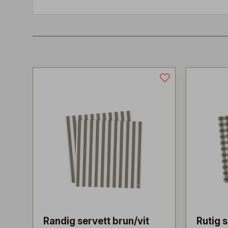
Randig servett brun/vit
Rutig 