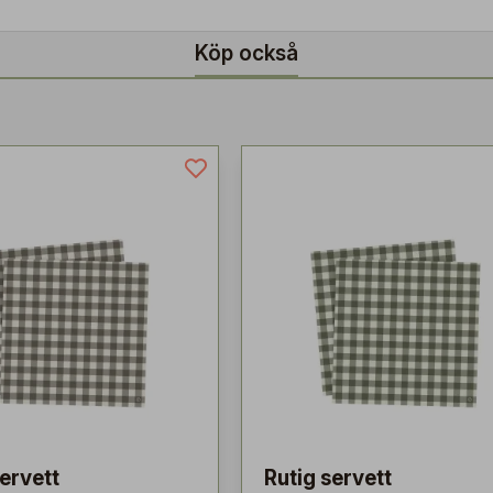
Köp också
servett
Rutig servett