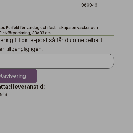
080046
er. Perfekt för vardag och fest – skapa en vacker och
20 st/förpackning, 33x33 cm.
ring till din e-post så får du omedelbart
 tillgänglig igen.
tavisering
ttad leveranstid:
nglig