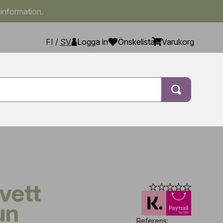
 information.
FI
/
SV
Logga in
Önskelista
Varukorg
un
Referens: