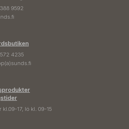
 388 9592
nds.fi
rdsbutiken
 572 4235
p(a)sunds.fi
sprodukter
gstider
kl.09-17, lö kl. 09-15