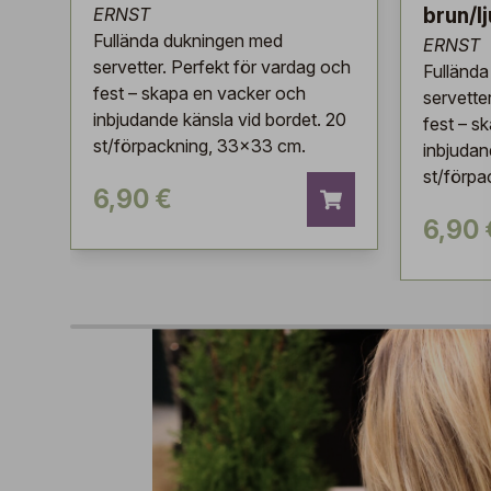
ERNST
brun/l
Fullända dukningen med
ERNST
servetter. Perfekt för vardag och
Fulländ
fest – skapa en vacker och
servette
inbjudande känsla vid bordet. 20
fest – s
st/förpackning, 33x33 cm.
inbjudan
st/förp
6,90 €
6,90 