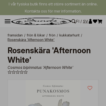
I vår fysiska butik finns ett större sortiment än online.
Kontakta oss för mer information.
FI
/
SV
framsidan
/
frön & lökar
/
frön
/
kukkatarhurit
/
Rosenskära 'Afternoon White'
Rosenskära 'Afternoon
White'
Cosmos bipinnatus 'Afternoon White'