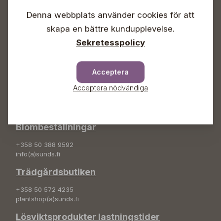
Lördagar 09-16
Söndagar Självbetjäning
Denna webbplats använder cookies för att
Info & växel
skapa en bättre kundupplevelse.
Sekretesspolicy
+358 50 388 9592
info(a)sunds.fi
Acceptera
Adress
Acceptera nödvändiga
Sunds Trädgård Ab
Svedenvägen 66
68660 Jakobstad
Blombeställningar
+358 50 388 9592
info(a)sunds.fi
Trädgårdsbutiken
+358 50 572 4235
plantshop(a)sunds.fi
Lösviktsprodukter lastningstider