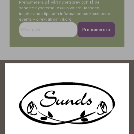
Prenumerera på vårt nyhetsbrev och få de
senaste nyheterna, exklusiva erbjudanden,
inspirerande tips och information om kommande
events – direkt till din inkorg!
Prenumerera
Sunds Trädgårdscenter
Öppet
Vardagar 09-18