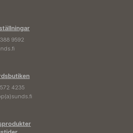
tällningar
 388 9592
nds.fi
rdsbutiken
 572 4235
p(a)sunds.fi
sprodukter
gstider