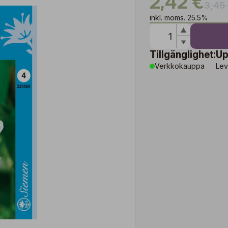
2,42 €
3,45
inkl. moms. 25.5%
Tillgänglighet:
Up
Verkkokauppa
Lev