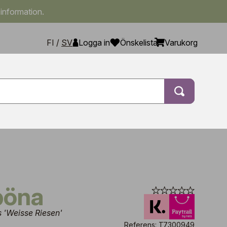
 information.
FI
/
SV
Logga in
Önskelista
Varukorg
böna
 'Weisse Riesen'
Referens: T7300949