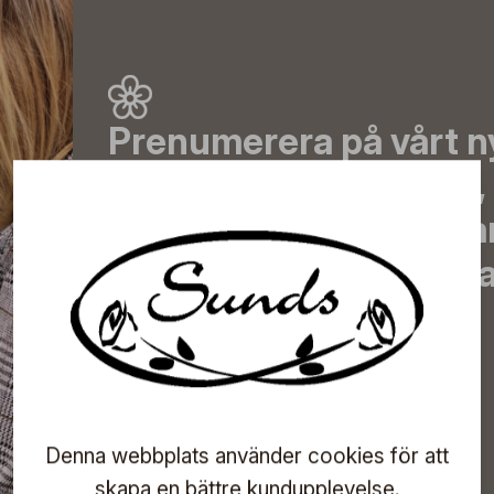
Prenumerera på vårt n
de senaste nyheterna, 
erbjudanden, inspirera
information om komma
direkt till din inkorg!
Prenumerera
Denna webbplats använder cookies för att
skapa en bättre kundupplevelse.