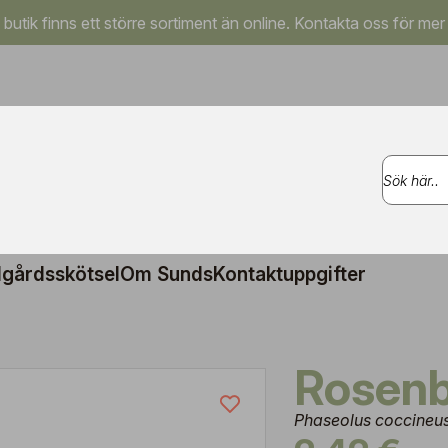
a butik finns ett större sortiment än online. Kontakta oss för mer
gårdsskötsel
Om Sunds
Kontaktuppgifter
Rosen
Phaseolus coccineus