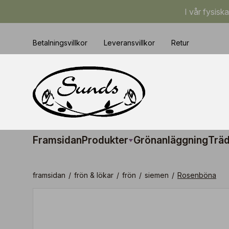
I vår fysisk
Betalningsvillkor
Leveransvillkor
Retur
Framsidan
Produkter
Grönanläggning
Träd
framsidan
/
frön & lökar
/
frön
/
siemen
/
Rosenböna