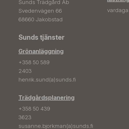
Sunds Trädgård Ab
vardagar 
Svedenvägen 66
68660 Jakobstad
Sunds tjänster
Grönanläggning
+358 50 589
2403
henrik.sund(a)sunds.fi
Trädgårdsplanering
+358 50 439
3623
susanne.bjorkman(a)sunds.fi