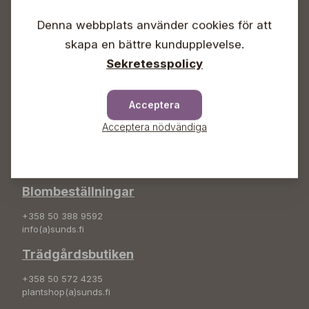
Vardagar 09-18
Lördagar 09-16
Denna webbplats använder cookies för att
Söndagar Självbetjäning
skapa en bättre kundupplevelse.
Info & växel
Sekretesspolicy
+358 50 388 9592
info(a)sunds.fi
Acceptera
Adress
Acceptera nödvändiga
Sunds Trädgård Ab
Svedenvägen 66
68660 Jakobstad
Blombeställningar
+358 50 388 9592
info(a)sunds.fi
Trädgårdsbutiken
+358 50 572 4235
plantshop(a)sunds.fi