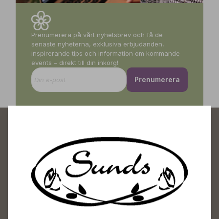
Prenumerera på vårt nyhetsbrev och få de
senaste nyheterna, exklusiva erbjudanden,
inspirerande tips och information om kommande
events – direkt till din inkorg!
Prenumerera
Sunds Trädgårdscenter
Öppet