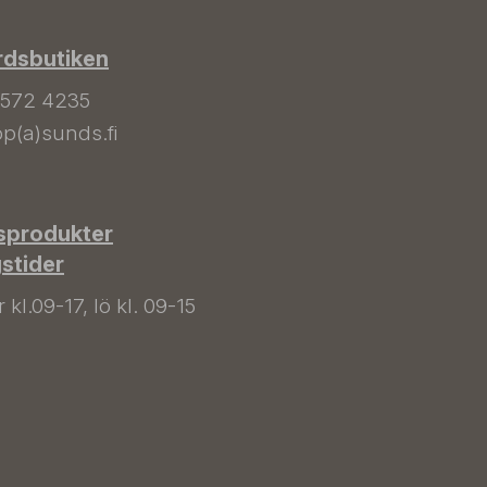
rdsbutiken
 572 4235
p(a)sunds.fi
sprodukter
gstider
kl.09-17, lö kl. 09-15