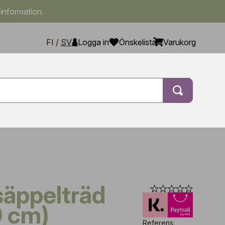
 information.
FI
/
SV
Logga in
Önskelista
Varukorg
 cm)
Referens: