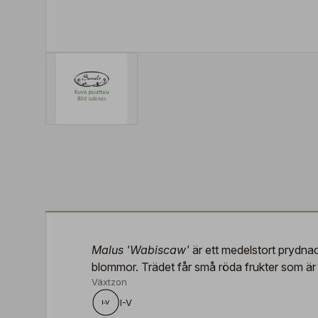
Malus 'Wabiscaw'
är ett medelstort prydnad
blommor. Trädet får små röda frukter som är d
Växtzon
I-V