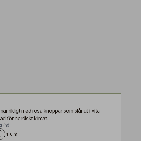
r rikligt med rosa knoppar som slår ut i vita
d för nordiskt klimat.
d (m)
4-6 m