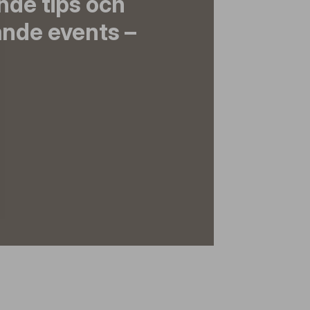
nde tips och
nde events –