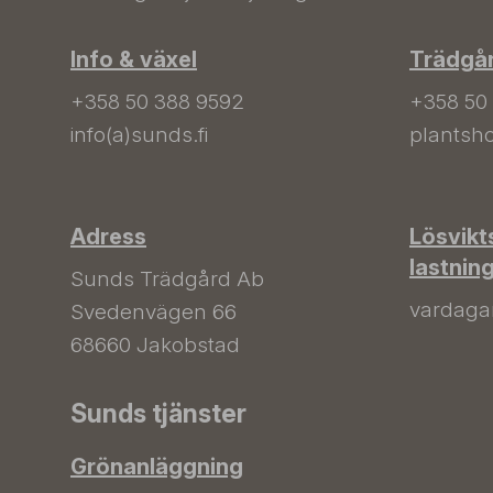
Info & växel
Trädgå
+358 50 388 9592
+358 50
info(a)sunds.fi
plantsho
Adress
Lösvikt
lastnin
Sunds Trädgård Ab
vardagar 
Svedenvägen 66
68660 Jakobstad
Sunds tjänster
Grönanläggning