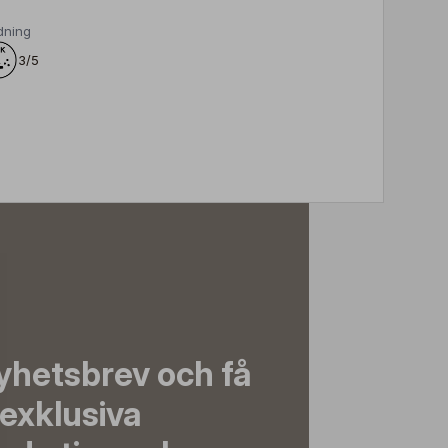
dning
3/5
yhetsbrev och få
exklusiva