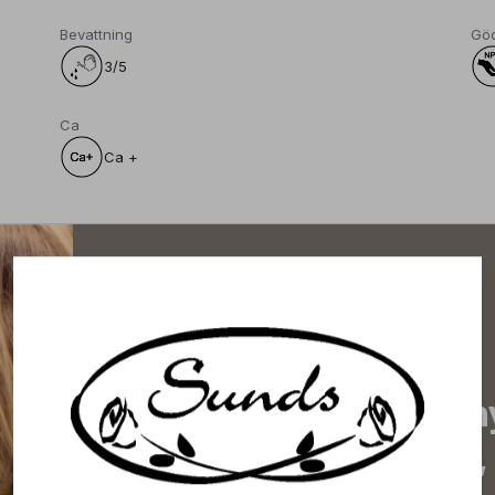
Bevattning
Gö
3/5
Ca
Ca +
Prenumerera på vårt n
de senaste nyheterna, 