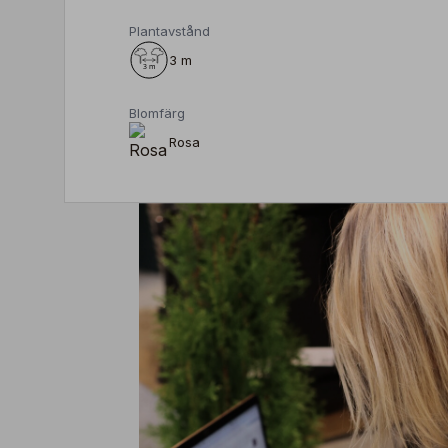
Plantavstånd
3 m
Blomfärg
Rosa