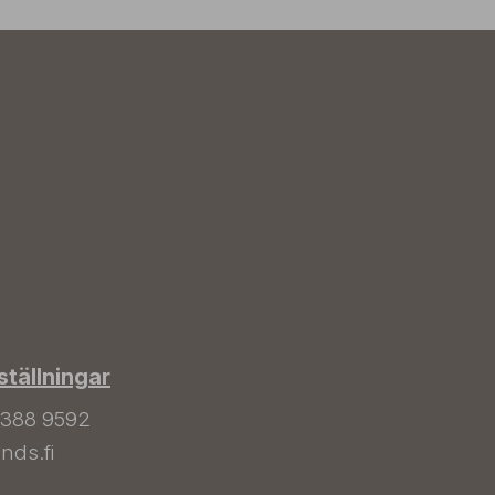
tällningar
 388 9592
nds.fi