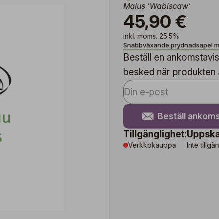
Malus 'Wabiscaw'
45,90 €
inkl. moms. 25.5%
Snabbväxande prydnadsapel me
Beställ en ankomstavise
besked när produkten är
Beställ ankoms
Tillgänglighet:
Uppska
Verkkokauppa
Inte tillgä