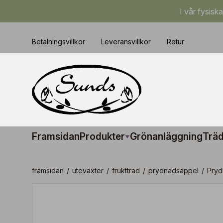
I vår fysisk
Betalningsvillkor
Leveransvillkor
Retur
Framsidan
Produkter
Grönanläggning
Träd
framsidan
/
uteväxter
/
fruktträd
/
prydnadsäppel
/
Pryd