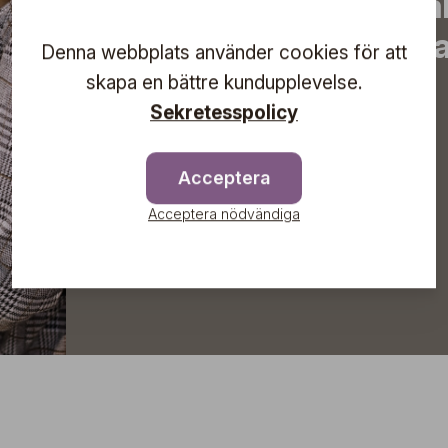
erbjudanden, inspirera
information om komma
Denna webbplats använder cookies för att
direkt till din inkorg!
skapa en bättre kundupplevelse.
Sekretesspolicy
Acceptera
Prenumerera
Acceptera nödvändiga