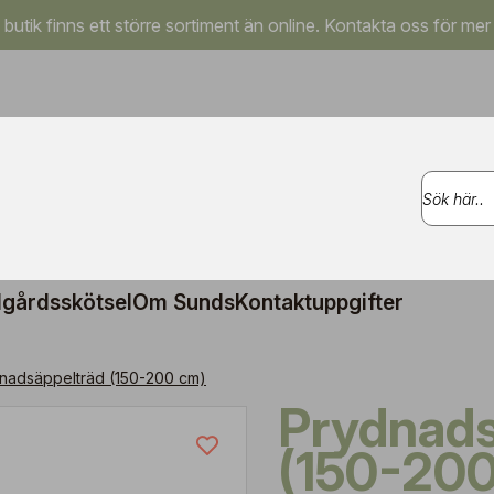
a butik finns ett större sortiment än online. Kontakta oss för mer
gårdsskötsel
Om Sunds
Kontaktuppgifter
nadsäppelträd (150-200 cm)
Prydnadsäppelträd
(150-200