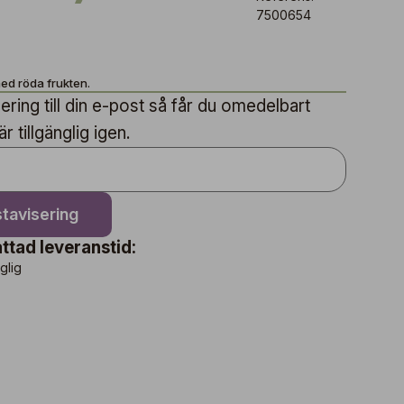
7500654
d röda frukten.
ring till din e-post så får du omedelbart
 tillgänglig igen.
tavisering
ttad leveranstid:
nglig