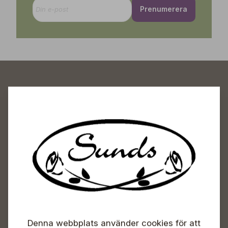
Prenumerera
Sunds Trädgårdscenter
Öppet
Vardagar 09-18
Lördagar 09-16
Söndagar Självbetjäning
Info & växel
Denna webbplats använder cookies för att