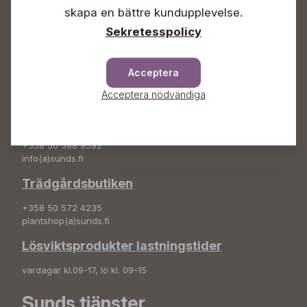
+358 50 388 9592
skapa en bättre kundupplevelse.
info(a)sunds.fi
Sekretesspolicy
Adress
Sunds Trädgård Ab
Acceptera
Svedenvägen 66
Acceptera nödvändiga
68660 Jakobstad
Blombeställningar
+358 50 388 9592
info(a)sunds.fi
Trädgårdsbutiken
+358 50 572 4235
plantshop(a)sunds.fi
Lösviktsprodukter lastningstider
vardagar kl.09-17, lö kl. 09-15
Sunds tjänster