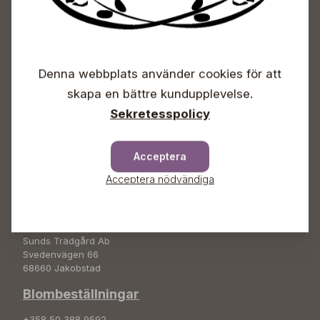
Sunds Trädgårdscenter
Öppet
Denna webbplats använder cookies för att
skapa en bättre kundupplevelse.
Vardagar 09-18
Lördagar 09-16
Sekretesspolicy
Söndagar Självbetjäning
Info & växel
Acceptera
+358 50 388 9592
Acceptera nödvändiga
info(a)sunds.fi
Adress
Sunds Trädgård Ab
Svedenvägen 66
68660 Jakobstad
Blombeställningar
+358 50 388 9592