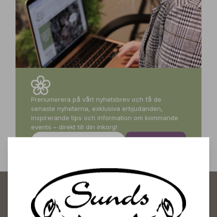
Prenumerera på vårt nyhetsbrev och få de
senaste nyheterna, exklusiva erbjudanden,
inspirerande tips och information om kommande
events – direkt till din inkorg!
Prenumerera