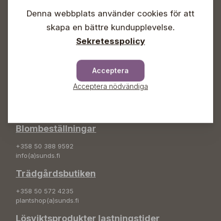
Lördagar 09-16
Söndagar Självbetjäning
Denna webbplats använder cookies för att
skapa en bättre kundupplevelse.
Info & växel
Sekretesspolicy
+358 50 388 9592
info(a)sunds.fi
Acceptera
Adress
Acceptera nödvändiga
Sunds Trädgård Ab
Svedenvägen 66
68660 Jakobstad
Blombeställningar
+358 50 388 9592
info(a)sunds.fi
Trädgårdsbutiken
+358 50 572 4235
plantshop(a)sunds.fi
Lösviktsprodukter lastningstider