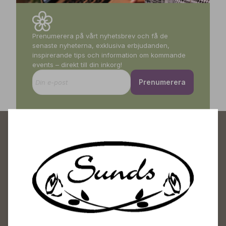
Prenumerera på vårt nyhetsbrev och få de
senaste nyheterna, exklusiva erbjudanden,
inspirerande tips och information om kommande
events – direkt till din inkorg!
Prenumerera
Sunds Trädgårdscenter
Öppet