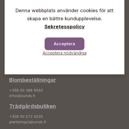
Vardagar 09-18
Lördagar 09-16
Denna webbplats använder cookies för att
Söndagar Självbetjäning
skapa en bättre kundupplevelse.
Info & växel
Sekretesspolicy
+358 50 388 9592
info(a)sunds.fi
Acceptera
Adress
Acceptera nödvändiga
Sunds Trädgård Ab
Svedenvägen 66
68660 Jakobstad
Blombeställningar
+358 50 388 9592
info(a)sunds.fi
Trädgårdsbutiken
+358 50 572 4235
plantshop(a)sunds.fi