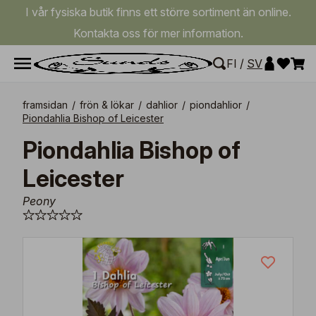
I vår fysiska butik finns ett större sortiment än online.
Kontakta oss för mer information.
FI
/
SV
framsidan
/
frön & lökar
/
dahlior
/
piondahlior
/
Piondahlia Bishop of Leicester
Piondahlia Bishop of
Leicester
Peony