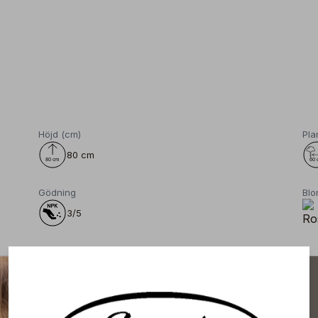
Höjd (cm)
Pla
80 cm
Gödning
Blo
3/5