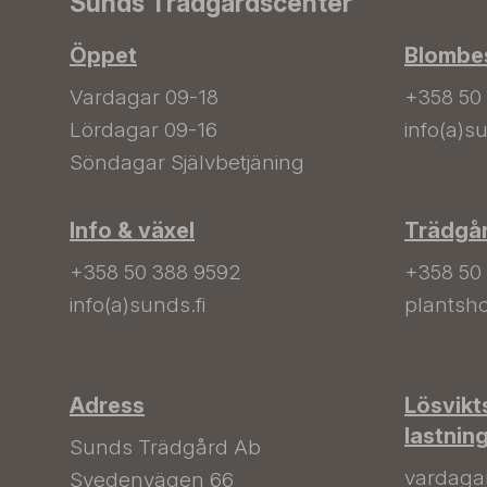
Sunds Trädgårdscenter
Öppet
Blombes
Vardagar 09-18
+358 50
Lördagar 09-16
info(a)su
Söndagar Självbetjäning
Info & växel
Trädgå
+358 50 388 9592
+358 50
info(a)sunds.fi
plantsho
Adress
Lösvikt
lastnin
Sunds Trädgård Ab
vardagar 
Svedenvägen 66