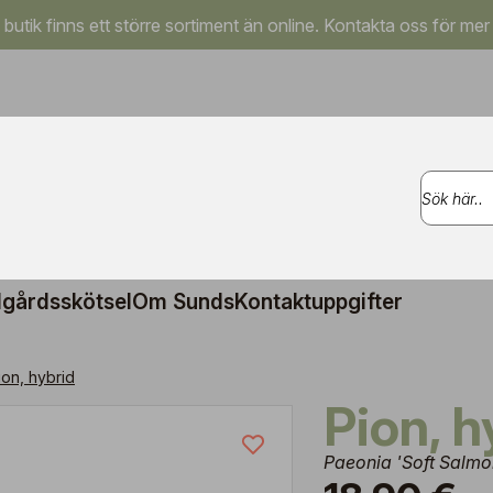
a butik finns ett större sortiment än online. Kontakta oss för mer
gårdsskötsel
Om Sunds
Kontaktuppgifter
ion, hybrid
Pion, 
Paeonia 'Soft Salmo