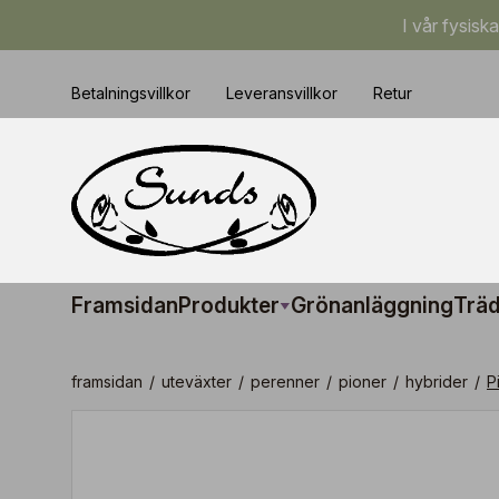
I vår fysisk
Betalningsvillkor
Leveransvillkor
Retur
Framsidan
Produkter
Grönanläggning
Träd
framsidan
/
uteväxter
/
perenner
/
pioner
/
hybrider
/
P