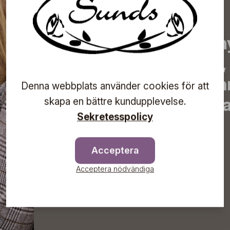
Prenumerera på vårt n
de senaste nyheterna, 
erbjudanden, inspirera
Denna webbplats använder cookies för att
information om komma
skapa en bättre kundupplevelse.
Sekretesspolicy
direkt till din inkorg!
Acceptera
Acceptera nödvändiga
Prenumerera