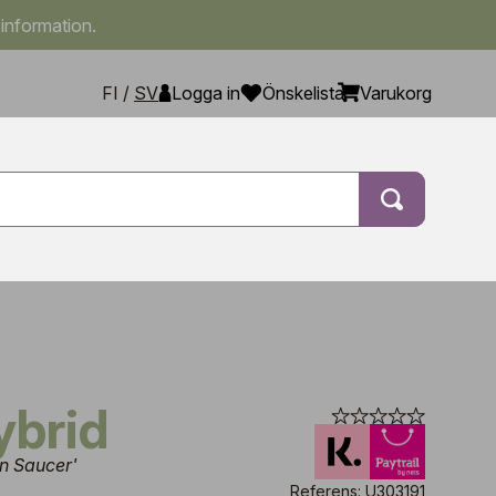
 information.
FI
/
SV
Logga in
Önskelista
Varukorg
hybrid
n Saucer'
Referens: U303191