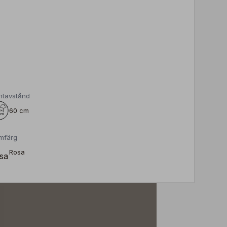
ntavstånd
60 cm
mfärg
Rosa