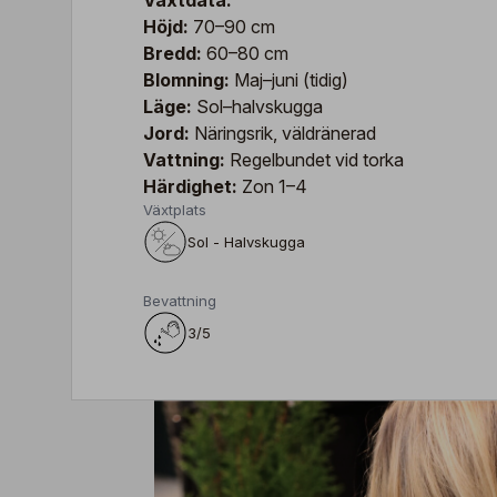
Växtdata:
Höjd:
70–90 cm
Bredd:
60–80 cm
Blomning:
Maj–juni (tidig)
Läge:
Sol–halvskugga
Jord:
Näringsrik, väldränerad
Vattning:
Regelbundet vid torka
Härdighet:
Zon 1–4
Växtplats
Sol - Halvskugga
Bevattning
3/5