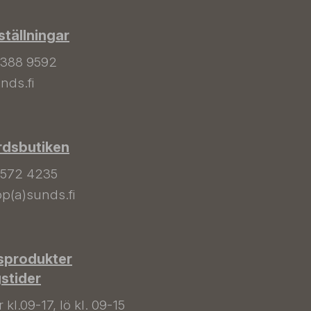
tällningar
 388 9592
nds.fi
rdsbutiken
 572 4235
p(a)sunds.fi
sprodukter
gstider
kl.09-17, lö kl. 09-15