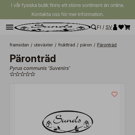
I vår fysiska butik finns ett större sortiment än online.
Kontakta oss för mer information.
FI
/
SV
framsidan
/
uteväxter
/
fruktträd
/
päron
/
Päronträd
Päronträd
Pyrus communis 'Suvenirs'