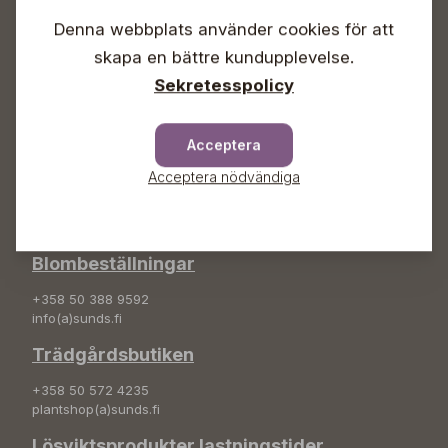
Lördagar 09-16
Söndagar Självbetjäning
Denna webbplats använder cookies för att
skapa en bättre kundupplevelse.
Info & växel
Sekretesspolicy
+358 50 388 9592
info(a)sunds.fi
Acceptera
Adress
Acceptera nödvändiga
Sunds Trädgård Ab
Svedenvägen 66
68660 Jakobstad
Blombeställningar
+358 50 388 9592
info(a)sunds.fi
Trädgårdsbutiken
+358 50 572 4235
plantshop(a)sunds.fi
Lösviktsprodukter lastningstider