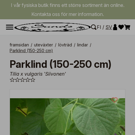
I vår fysiska butik finns ett större sortiment än online.
Kontakta oss för mer information.
FI
/
SV
framsidan
/
uteväxter
/
lövträd
/
lindar
/
Parklind (150-250 cm)
Parklind (150-250 cm)
Tilia x vulgaris 'Siivonen'