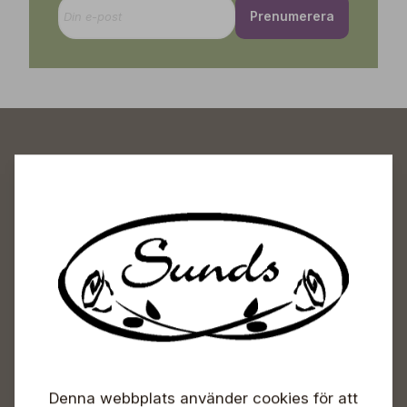
Prenumerera
Sunds Trädgårdscenter
Öppet
Vardagar 09-18
Lördagar 09-16
Söndagar Självbetjäning
Info & växel
Denna webbplats använder cookies för att