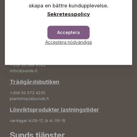
+358 50 388 9592
skapa en bättre kundupplevelse.
info(a)sunds.fi
Sekretesspolicy
Adress
Sunds Trädgård Ab
Acceptera
Svedenvägen 66
Acceptera nödvändiga
68660 Jakobstad
Blombeställningar
+358 50 388 9592
info(a)sunds.fi
Trädgårdsbutiken
+358 50 572 4235
plantshop(a)sunds.fi
Lösviktsprodukter lastningstider
vardagar kl.09-17, lö kl. 09-15
Sunds tjänster