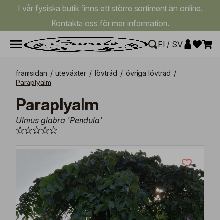
I vår fysiska butik finns ett större sortiment än online.
Kontakta oss för mer information.
FI
/
SV
framsidan
/
uteväxter
/
lövträd
/
övriga lövträd
/
Paraplyalm
Paraplyalm
Ulmus glabra 'Pendula'