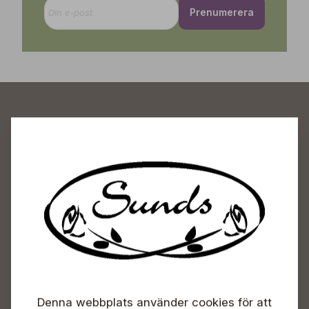
Prenumerera
Sunds Trädgårdscenter
Öppet
Vardagar 09-18
Lördagar 09-16
Söndagar Självbetjäning
Info & växel
Denna webbplats använder cookies för att