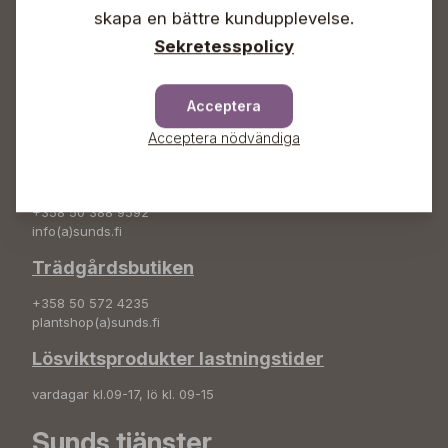
+358 50 388 9592
skapa en bättre kundupplevelse.
info(a)sunds.fi
Sekretesspolicy
Adress
Sunds Trädgård Ab
Acceptera
Svedenvägen 66
Acceptera nödvändiga
68660 Jakobstad
Blombeställningar
+358 50 388 9592
info(a)sunds.fi
Trädgårdsbutiken
+358 50 572 4235
plantshop(a)sunds.fi
Lösviktsprodukter lastningstider
vardagar kl.09-17, lö kl. 09-15
Sunds tjänster