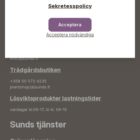
Sekretesspolicy
Adress
Sunds Trädgård Ab
Svedenvägen 66
Acceptera
68660 Jakobstad
Acceptera nödvändiga
Blombeställningar
+358 50 388 9592
info(a)sunds.fi
Trädgårdsbutiken
+358 50 572 4235
plantshop(a)sunds.fi
Lösviktsprodukter lastningstider
vardagar kl.09-17, lö kl. 09-15
Sunds tjänster