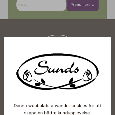
Prenumerera
Sunds Trädgårdscenter
Öppet
Vardagar 09-18
Lördagar 09-16
Söndagar Självbetjäning
Info & växel
Denna webbplats använder cookies för att
+358 50 388 9592
info(a)sunds.fi
skapa en bättre kundupplevelse.