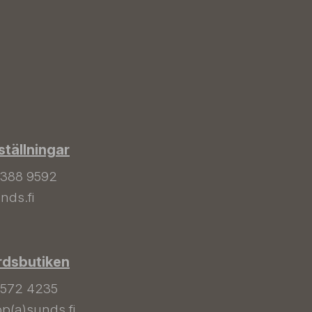
tällningar
 388 9592
nds.fi
rdsbutiken
 572 4235
p(a)sunds.fi