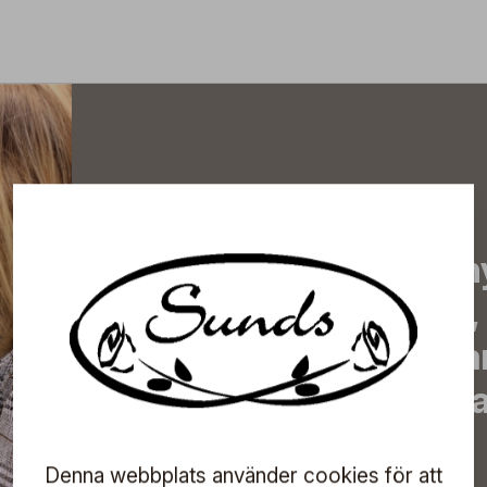
Prenumerera på vårt n
de senaste nyheterna, 
erbjudanden, inspirera
information om komma
direkt till din inkorg!
Denna webbplats använder cookies för att