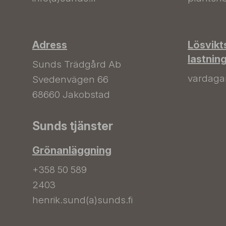
Adress
Lösvikt
lastnin
Sunds Trädgård Ab
vardagar 
Svedenvägen 66
68660 Jakobstad
Sunds tjänster
Grönanläggning
+358 50 589
2403
henrik.sund(a)sunds.fi