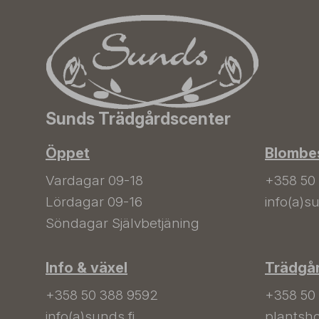
Sunds Trädgårdscenter
Öppet
Blombes
Vardagar 09-18
+358 50
Lördagar 09-16
info(a)su
Söndagar Självbetjäning
Info & växel
Trädgå
+358 50 388 9592
+358 50
info(a)sunds.fi
plantsho