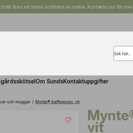
a butik finns ett större sortiment än online. Kontakta oss för mer
gårdsskötsel
Om Sunds
Kontaktuppgifter
par och muggar
/
Mynte® kaffemugg, vit
Mynte® kaffemugg,
vit