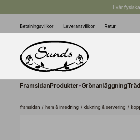
I vår fysisk
Betalningsvillkor
Leveransvillkor
Retur
Framsidan
Produkter
Grönanläggning
Träd
framsidan
/
hem & inredning
/
dukning & servering
/
kop