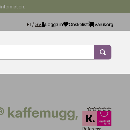
 information.
FI
/
SV
Logga in
Önskelista
Varukorg
Referens: