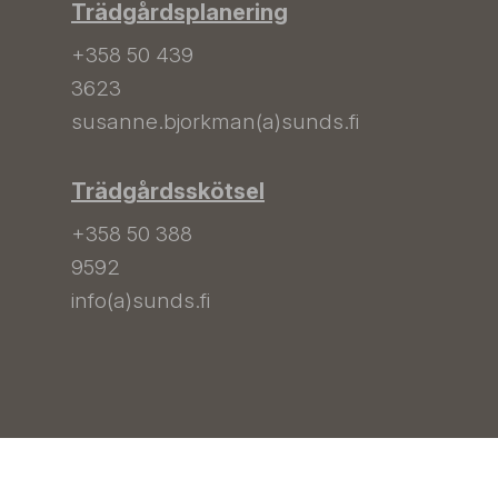
Trädgårdsplanering
+358 50 439
3623
susanne.bjorkman(a)sunds.fi
Trädgårdsskötsel
+358 50 388
9592
info(a)sunds.fi