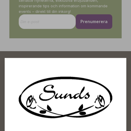
senaste nyheterna, exklusiva erbjudanden,
inspirerande tips och information om kommande
events – direkt till din inkorg!
Prenumerera
Sunds Trädgårdscenter
Öppet
Vardagar 09-18
Lördagar 09-16
Söndagar Självbetjäning