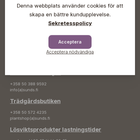
Denna webbplats använder cookies för att
Info & växel
skapa en bättre kundupplevelse.
+358 50 388 9592
Sekretesspolicy
info(a)sunds.fi
Adress
Acceptera
Sunds Trädgård Ab
Acceptera nödvändiga
Svedenvägen 66
68660 Jakobstad
Blombeställningar
+358 50 388 9592
info(a)sunds.fi
Trädgårdsbutiken
+358 50 572 4235
plantshop(a)sunds.fi
Lösviktsprodukter lastningstider